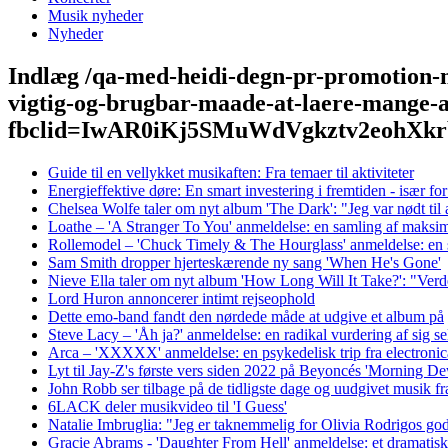
Musik nyheder
Nyheder
Indlæg /qa-med-heidi-degn-pr-promotion-ma
vigtig-og-brugbar-maade-at-laere-mange-a
fbclid=IwAR0iKj5SMuWdVgkztv2eohX
Guide til en vellykket musikaften: Fra temaer til aktiviteter
Energieffektive døre: En smart investering i fremtiden - især fo
Chelsea Wolfe taler om nyt album 'The Dark': "Jeg var nødt til 
Loathe – 'A Stranger To You' anmeldelse: en samling af maksima
Rollemodel – 'Chuck Timely & The Hourglass' anmeldelse: en s
Sam Smith dropper hjerteskærende ny sang 'When He's Gone'
Nieve Ella taler om nyt album 'How Long Will It Take?': "Verde
Lord Huron annoncerer intimt rejseophold
Dette emo-band fandt den nørdede måde at udgive et album på
Steve Lacy – 'Åh ja?' anmeldelse: en radikal vurdering af sig s
Arca – 'XXXXX' anmeldelse: en psykedelisk trip fra electronica
Lyt til Jay-Z's første vers siden 2022 på Beyoncés 'Morning D
John Robb ser tilbage på de tidligste dage og uudgivet musik fr
6LACK deler musikvideo til 'I Guess'
Natalie Imbruglia: "Jeg er taknemmelig for Olivia Rodrigos go
Gracie Abrams - 'Daughter From Hell' anmeldelse: et dramatisk