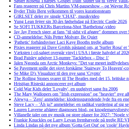
Søster Rosetta Tharpes 'Gospel Train' slutter sig til Verve Vault
Fans reagerer på Chris Martins VM-pauseshow – og Wayne Roo
Byder Thilo Berg velkommen til vores kurationsteam
GIRLSET deler ny single 'CHAT', musikvideo
Yung Lean fejrer sin 30-års fødselsdag på Electric Castle 2026
Se SOFI TUKKERs Barcelona-Shot 'Barthelona'-video
Jay Jay French siger, at fans "til sidst vil afgøre" dommen ove
CD-anmeldelse: Nils Petter Molvær, Be Quiet
'Pathetic' forhåndsviser Laci Kaye Booths tredje album
Pixies reagerer på Dave Grohls påstand om, at 'Surfer Rosa' er 
Væksten i cd-salget overgår vinyl i USA i første halvdel af 202
Brad Paisley udgiver 13-numre 'Tacklebox – Disc 1'
Jalen Ngonda om Arctic Monkeys: "Det var meget indflydelses
Se Pavement spille det sjovt forskårne 'Stairway To Heaven'-c
Se Mike D's Visualizer til den nye sang 'Crypto'
The Rolling Stones svarer til The Beatles med det 15. britisk
Hristijan Risteski annoncerer nyt album
Cold War Kids deler 'Loyalty', en uudgivet sang fra 2006
The Mary Wallopers om "Irish expression" og "heavier" nye alb
Alewya – 'Zero' anmeldelse: klodensspændende lyde fra en en
Steve Lacy – 'Åh ja?' anmeldelse: en radikal vurdering af sig s
Lauren Laverne afslører diagnosen blod- og knoglemarvsforstyr
Villanelle taler om ny musik og store planer for 2027: "Nogle vil
Frankie Knuckles og Larry Levan fremhævede på tredje RE:
Linda Lindas på det nye album 'Gotta Get Out' og 'coole' Hayle