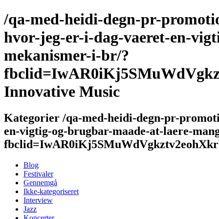
/qa-med-heidi-degn-pr-promotio
hvor-jeg-er-i-dag-vaeret-en-vig
mekanismer-i-br/?
fbclid=IwAR0iKj5SMuWdVgk
Innovative Music
Kategorier /qa-med-heidi-degn-pr-promotio
en-vigtig-og-brugbar-maade-at-laere-mang
fbclid=IwAR0iKj5SMuWdVgkztv2eohX
Blog
Festivaler
Gennemgå
Ikke-kategoriseret
Interview
Jazz
Koncerter