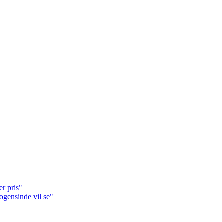
r pris"
nogensinde vil se"