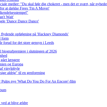
sociale medier: "Du skal føle dig chokeret - men det er svært, når nyhede
for at dække Frees 'I'm A Mover'
dkendelsesstempel"
n't Wait'
ingle 'Dance Dance Dance'
og flydende opfølgning på 'Hackney Diamonds'
d form
r forud for det store gensyn i Leeds
 biografpremiere i slutningen af ​​2026
enhed
 gået længere
nnien og Europa
af vinylphyle
ige aldrig" til en genforening
for Pulps nye 'What Do You Do For An Encore'-film
album
 ved at blive ældre