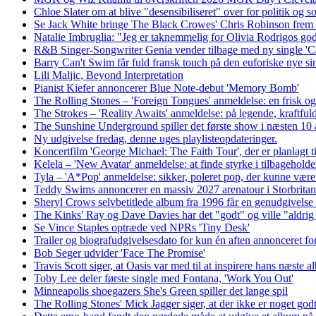
Chloe Slater om at blive "desensibiliseret" over for politik og 
Se Jack White bringe The Black Crowes' Chris Robinson frem 
Natalie Imbruglia: "Jeg er taknemmelig for Olivia Rodrigos go
R&B Singer-Songwriter Genia vender tilbage med ny single 'Ca
Barry Can't Swim får fuld fransk touch på den euforiske nye s
Lili Maljic, Beyond Interpretation
Pianist Kiefer annoncerer Blue Note-debut 'Memory Bomb'
The Rolling Stones – 'Foreign Tongues' anmeldelse: en frisk 
The Strokes – 'Reality Awaits' anmeldelse: på legende, kraftful
The Sunshine Underground spiller det første show i næsten 10 å
Ny udgivelse fredag, denne uges playlisteopdateringer.
Koncertfilm 'George Michael: The Faith Tour', der er planlagt til
Kelela – 'New Avatar' anmeldelse: at finde styrke i tilbagehold
Tyla – 'A*Pop' anmeldelse: sikker, poleret pop, der kunne være
Teddy Swims annoncerer en massiv 2027 arenatour i Storbrita
Sheryl Crows selvbetitlede album fra 1996 får en genudgivelse 
The Kinks' Ray og Dave Davies har det "godt" og ville "aldrig s
Se Vince Staples optræde ved NPRs 'Tiny Desk'
Trailer og biografudgivelsesdato for kun én aften annonceret 
Bob Seger udvider 'Face The Promise'
Travis Scott siger, at Oasis var med til at inspirere hans næste 
Toby Lee deler første single med Fontana, 'Work You Out'
Minneapolis shoegazers She's Green spiller det lange spil
The Rolling Stones' Mick Jagger siger, at der ikke er noget godt