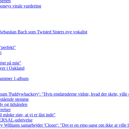
-serien
neys virale vurdering
r Sebastian Bach som Twisted Sisters nye vokalist
"perfekt"
6
rigt på mig"
over i Oakland
e nummer 1-album
um 'Paddywhackery': "Hvis englænderne vidste, hvad der skete, ville de
estående stemme
elv og tidsånden
relser
 måske sige, at vi er låst inde"
VERSAL-udgivelse
y Williams samarbejder 'Closer': "Det er en emo-sang om ikke at ville 