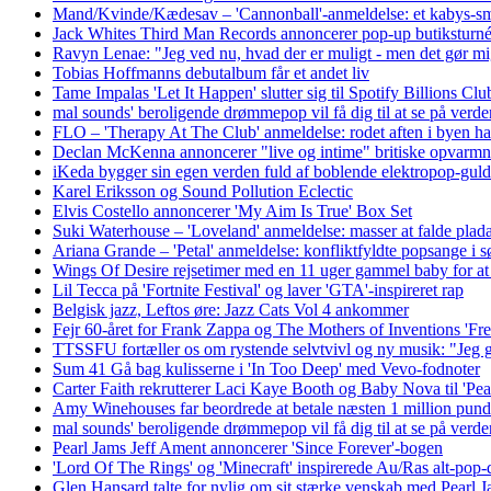
Mand/Kvinde/Kædesav – 'Cannonball'-anmeldelse: et kabys-smas
Jack Whites Third Man Records annoncerer pop-up butiksturné i
Ravyn Lenae: "Jeg ved nu, hvad der er muligt - men det gør mi
Tobias Hoffmanns debutalbum får et andet liv
Tame Impalas 'Let It Happen' slutter sig til Spotify Billions Clu
mal sounds' beroligende drømmepop vil få dig til at se på verd
FLO – 'Therapy At The Club' anmeldelse: rodet aften i byen har
Declan McKenna annoncerer "live og intime" britiske opvarm
iKeda bygger sin egen verden fuld af boblende elektropop-guld
Karel Eriksson og Sound Pollution Eclectic
Elvis Costello annoncerer 'My Aim Is True' Box Set
Suki Waterhouse – 'Loveland' anmeldelse: masser at falde plada
Ariana Grande – 'Petal' anmeldelse: konfliktfyldte popsange i s
Wings Of Desire rejsetimer med en 11 uger gammel baby for at spi
Lil Tecca på 'Fortnite Festival' og laver 'GTA'-inspireret rap
Belgisk jazz, Leftos øre: Jazz Cats Vol 4 ankommer
Fejr 60-året for Frank Zappa og The Mothers of Inventions 'Fre
TTSSFU fortæller os om rystende selvtvivl og ny musik: "Jeg g
Sum 41 Gå bag kulisserne i 'In Too Deep' med Vevo-fodnoter
Carter Faith rekrutterer Laci Kaye Booth og Baby Nova til 'Pea
Amy Winehouses far beordrede at betale næsten 1 million pund 
mal sounds' beroligende drømmepop vil få dig til at se på verd
Pearl Jams Jeff Ament annoncerer 'Since Forever'-bogen
'Lord Of The Rings' og 'Minecraft' inspirerede Au/Ras alt-pop-
Glen Hansard talte for nylig om sit stærke venskab med Pearl 