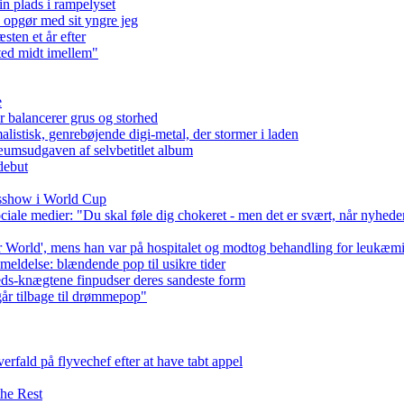
in plads i rampelyset
 opgør med sit yngre jeg
sten et år efter
sted midt imellem"
e
r balancerer grus og storhed
listisk, genrebøjende digi-metal, der stormer i laden
æumsudgaven af ​​selvbetitlet album
debut
idsshow i World Cup
sociale medier: "Du skal føle dig chokeret - men det er svært, når nyhede
er World', mens han var på hospitalet og modtog behandling for leukæm
eldelse: blændende pop til usikre tider
eds-knægtene finpudser deres sandeste form
år tilbage til drømmepop"
rfald på flyvechef efter at have tabt appel
he Rest