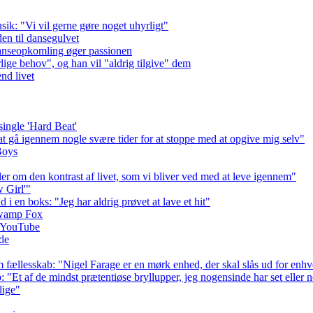
ik: "Vi vil gerne gøre noget uhyrligt"
en til dansegulvet
danseopkomling øger passionen
ige behov", og han vil "aldrig tilgive" dem
nd livet
ingle 'Hard Beat'
at gå igennem nogle svære tider for at stoppe med at opgive mig selv"
Boys
ler om den kontrast af livet, som vi bliver ved med at leve igennem"
 Girl'"
 i en boks: "Jeg har aldrig prøvet at lave et hit"
Swamp Fox
å YouTube
ide
ællesskab: "Nigel Farage er en mørk enhed, der skal slås ud for enhve
 "Et af de mindst prætentiøse bryllupper, jeg nogensinde har set eller 
lige"