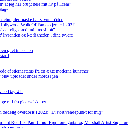
, at jeg har brugt hele mit liv på licens"
Stage
debut, der måske har savnet båden
Hollywood Walk Of Fame-stjerner i 2027
ldstændig spredt ud i mosh pit"
' livsånden og kærligheden i dine tyvere
beregnet til scenen
stard
ede af stjernestatus fra en ægte moderne kunstner
er blev uploadet under mordsagen
ice Day 4 It'
ige råd fra pladeselskabet
en dødelig overdosis i 2023: "Et stort vendepunkt for mig"
diant Red Les Paul Junior Epiphone guitar og Marshall Artist Signatur
ands centrum