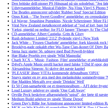
Den britiske drill-pioner PS Hitsquad på sin solodebut: "Jeg føler
Udstyrsanmeldelse: Musical Fidelity, Nu-Vista Vinyl S Phono 
The Beatles annoncerer udvidet 'Rubber Soul' Special Edition
Opus Kink – 'The Sweet Goodbye' anmeldelse: en crepuskulær 
Lil Wayne, Smashing Pumpkins, Nicole Scherzinger, More Få 
Viral New Zealand metalkoncert ødelagt af "rod af lort, bare fu
Vækst, pigetid og nedtur: for FLO fanger 'Therapy At The Club
CD-anmeldelse: Albert Castiglia, Grits & Glory
Rush debuterer Limited '2112' flydende vinyl i New York
Jack White – 'Frozen Charlotte' anmeldelse: fræk klassisk rock 
Brooklyn-gade opkaldt efter Wu-Tang Clan-ikonet Ol' Dirty Ba
Siena Jazz starter 56. udgave med Bud Powell-hyldest
Hør Blake Proehls nye single 'Wild Magnolia'
Charli XCX – 'Music, Fashion, Film' anmeldelse: et øjebliksbill
D4vd's Apple Music-profil hacket med falske 'I Did It'-spor, d
Alexandrina Simeon: At skrive det næste kapitel
'PLEASER' åbner VITAs kommende debutalbum 'OPIA'
Snayx starter en ny æra med den melankolske sommerhymne 'N
Hør Madden Metcalfs nye single 'Drinkin' Well'
Et 50 Cent-samarbejde og et ringetonealbum – AFI deler frygtel
Loud Luxury udgiver ny single 'One Call Away'
Orville Peck beskriver afhængigheds"spiral", der førte til næst
Medium Build udgiver ny single 'Home Depot'
Green Day's Billie Joe Armstrong annoncerer limited-edition Ra
MGK og Wiz Khalifa til overskriften 2026 MGK Day i Clevel