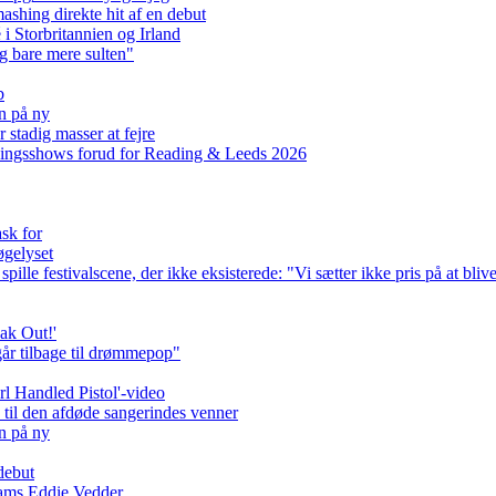
hing direkte hit af en debut
 Storbritannien og Irland
g bare mere sulten"
b
en på ny
 stadig masser at fejre
ningsshows forud for Reading & Leeds 2026
sk for
øgelyset
lle festivalscene, der ikke eksisterede: "Vi sætter ikke pris på at bliv
ak Out!'
år tilbage til drømmepop"
rl Handled Pistol'-video
til den afdøde sangerindes venner
en på ny
debut
Jams Eddie Vedder