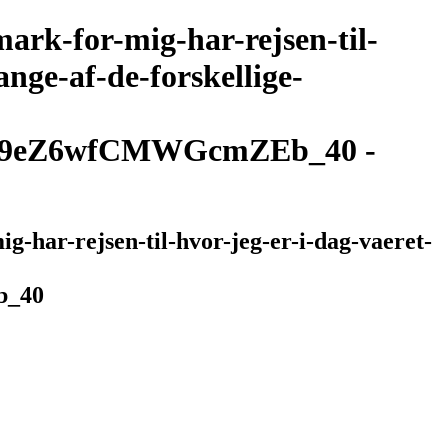
rk-for-mig-har-rejsen-til-
nge-af-de-forskellige-
59eZ6wfCMWGcmZEb_40 -
-har-rejsen-til-hvor-jeg-er-i-dag-vaeret-
b_40