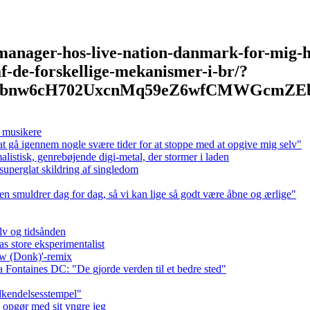
nager-hos-live-nation-danmark-for-mig-har
f-de-forskellige-mekanismer-i-br/?
krbnw6cH702UxcnMq59eZ6wfCMWGcmZE
r musikere
at gå igennem nogle svære tider for at stoppe med at opgive mig selv"
listisk, genrebøjende digi-metal, der stormer i laden
uperglat skildring af singledom
n smuldrer dag for dag, så vi kan lige så godt være åbne og ærlige"
elv og tidsånden
s store eksperimentalist
ew (Donk)'-remix
a Fontaines DC: "De gjorde verden til et bedre sted"
dkendelsesstempel"
 opgør med sit yngre jeg