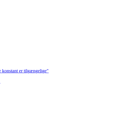
r konstant er tilgængelige"
i