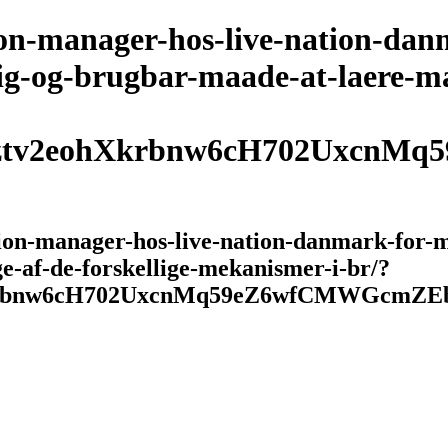
n-manager-hos-live-nation-danma
tig-og-brugbar-maade-at-laere-ma
ztv2eohXkrbnw6cH702UxcnMq
n-manager-hos-live-nation-danmark-for-mig
e-af-de-forskellige-mekanismer-i-br/?
krbnw6cH702UxcnMq59eZ6wfCMWGcmZE