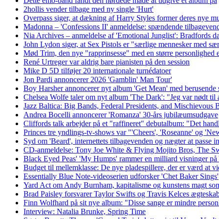
Dette emo-band fandt den nørdede måde at udgive et album på
2hollis vender tilbage med ny single 'Hurt'
Overpass siger, at dækning af Harry Styles former deres nye mus
Madonna – 'Confessions II' anmeldelse: spændende tilbagevend
Nia Archives – anmeldelse af 'Emotional Junglist': Bradfords 
John Lydon siger, at Sex Pistols er "særlige mennesker med særl
Mød Trim, den nye "rapprinsesse" med en større personlighed e
René Urtreger var aldrig bare pianisten på den session
Mike D 5D tilføjer 20 internationale turnédatoer
Jon Pardi annoncerer 2026 'Gamblin' Man Tour'
Boy Harsher annoncerer nyt album 'Get Mean' med berusende s
Chelsea Wolfe taler om nyt album 'The Dark': "Jeg var nødt til 
Jazz Baltica: Big Bands, Federal Presidents, and Mischievous 
Andrea Bocelli annoncerer 'Romanza' 30-års jubilæumsudgave
Cliffords talk arbejder på et "raffineret" debutalbum: "Det hand
Princes tre yndlings-tv-shows var "'Cheers', 'Roseanne' og 'New
Syd om 'Beard', internettets tilbagevenden og nægter at passe ind
CD-anmeldelse: Tony Joe White & Flying Mojito Bros, The 
Black Eyed Peas' 'My Humps' rammer en milliard visninger p
Budget til mellemklasse: De nye pladespillere, der er værd at v
Essentially Blue Note-videoserien udforsker 'Chet Baker Sings'
Yard Act om Andy Burnham, kapitalisme og kunstens magt som f
Brad Paisley forsvarer Taylor Swifts og Travis Kelces ægteskab:
Finn Wolfhard på sit nye album: "Disse sange er mindre person
Interview: Natalia Brunke, Spring Time