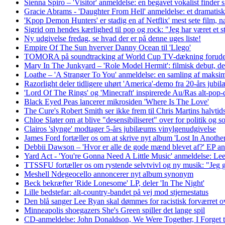
Sienna Spiro – 'Visitor' anmeldelse: en begavet vokalist finder s
Gracie Abrams - 'Daughter From Hell' anmeldelse: et dramatisk
'Kpop Demon Hunters' er stadig en af ​​Netflix' mest sete film, næ
Sigrid om hendes kærlighed til pop og rock: "Jeg har været et 
Ny udgivelse fredag, se hvad der er på denne uges liste!
Empire Of The Sun hverver Danny Ocean til 'Llego'
TOMORA på soundtracking af World Cup TV-dækning forud
Mary In The Junkyard – 'Role Model Hermit': filmisk debut, de
Loathe – 'A Stranger To You' anmeldelse: en samling af maksima
Razorlight deler tidligere uhørt 'America'-demo fra 20-års jubil
'Lord Of The Rings' og 'Minecraft' inspirerede Au/Ras alt-pop-
Black Eyed Peas lancerer mikrosiden 'Where Is The Love'
The Cure's Robert Smith ser ikke frem til Chris Martins halvt
Chloe Slater om at blive "desensibiliseret" over for politik og 
Clairos 'slynge' modtager 5-års jubilæums vinylgenudgivelse
James Ford fortæller os om at skrive nyt album 'Lost In Anoth
Debbii Dawson – 'Hvor er alle de gode mænd blevet af?' EP anm
Yard Act - 'You're Gonna Need A Little Music' anmeldelse: Le
TTSSFU fortæller os om rystende selvtvivl og ny musik: "Jeg g
Meshell Ndegeocello annoncerer nyt album synonym
Beck bekræfter 'Ride Lonesome' LP, deler 'In The Night'
Lille bedstefar: alt-country-bandet på vej mod stjernestatus
Den blå sanger Lee Ryan skal dømmes for racistisk forværret ove
Minneapolis shoegazers She's Green spiller det lange spil
CD-anmeldelse: John Donaldson, We Were Together, I Forget t