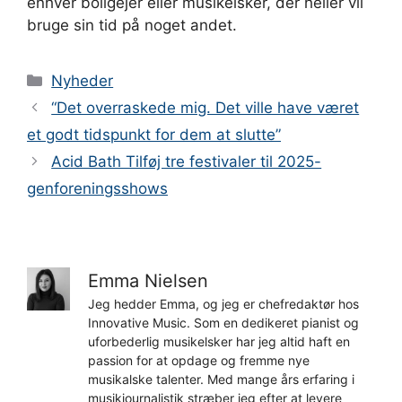
enhver boligejer eller musikelsker, der heller vil
bruge sin tid på noget andet.
Kategorier
Nyheder
“Det overraskede mig. Det ville have været
et godt tidspunkt for dem at slutte”
Acid Bath Tilføj tre festivaler til 2025-
genforeningsshows
Emma Nielsen
Jeg hedder Emma, og jeg er chefredaktør hos
Innovative Music. Som en dedikeret pianist og
uforbederlig musikelsker har jeg altid haft en
passion for at opdage og fremme nye
musikalske talenter. Med mange års erfaring i
musikjournalistik stræber jeg efter at levere