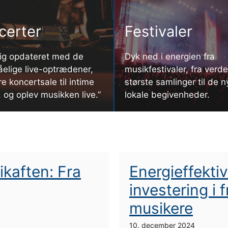
certer
Festivaler
ig opdateret med de
Dyk ned i energien fra
elige live-optrædener,
musikfestivaler, fra verd
re koncertsale til intime
største samlinger til de n
 og oplev musikken live.”
lokale begivenheder.
ikaften: Fra
Energieffekti
investering i 
musikere
10. december 2024