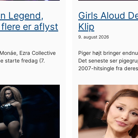
hn Legend,
Girls Aloud De
lere er aflyst
Klip
9. august 2026
Monáe, Ezra Collective
Piger højt bringer endnu
 starte fredag ​​(7.
Det seneste ser pigegru
2007-hitsingle fra dere