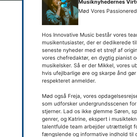
Musiknyhedernes Virt
Mød Vores Passionere
Hos Innovative Music består vores tea
musikentusiaster, der er dedikerede til
seneste nyheder med et strejf af orig
vores chefredaktør, en dygtig pianist o
musikelsker. Så er der Mikkel, vores ub
hvis ufejlbarlige øre og skarpe ånd gør
respekteret anmelder.
Mød også Freja, vores opdagelsesrejse
som udforsker undergrundsscenen for 
stjerner. Lad os ikke glemme Søren, spe
genrer, og Katrine, ekspert i musiktekn
talentfulde team arbejder utrætteligt f
fængslende og informative indhold til 