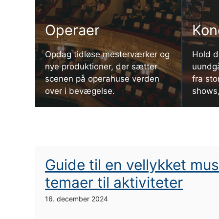
Operaer
Kon
Opdag tidløse mesterværker og
Hold d
nye produktioner, der sætter
uundgå
scenen på operahuse verden
fra sto
over i bevægelse.
shows,
Guide til en vellykket mus
temaer til aktiviteter
16. december 2024