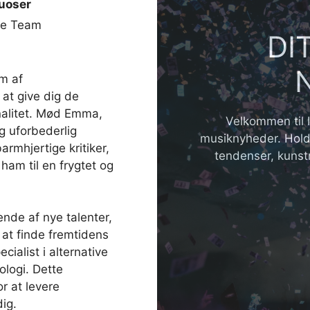
uoser
de Team
DI
m af
 at give dig de
inalitet. Mød Emma,
Velkommen til I
g uforbederlig
musiknyheder. Hold
armhjertige kritiker,
tendenser, kunst
 ham til en frygtet og
nde af nye talenter,
at finde fremtidens
cialist i alternative
ologi. Dette
or at levere
dig.