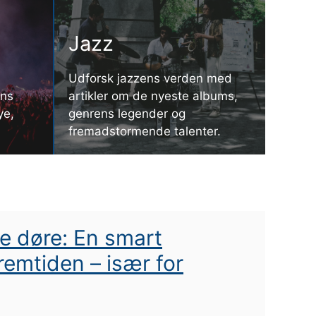
Jazz
Udforsk jazzens verden med
ens
artikler om de nyeste albums,
ye,
genrens legender og
fremadstormende talenter.
ve døre: En smart
fremtiden – især for