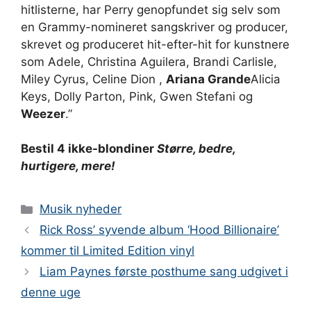
hitlisterne, har Perry genopfundet sig selv som
en Grammy-nomineret sangskriver og producer,
skrevet og produceret hit-efter-hit for kunstnere
som Adele, Christina Aguilera, Brandi Carlisle,
Miley Cyrus, Celine Dion ,
Ariana Grande
Alicia
Keys, Dolly Parton, Pink, Gwen Stefani og
Weezer
.”
Bestil 4 ikke-blondiner
Større, bedre,
hurtigere, mere!
Kategorier
Musik nyheder
Rick Ross’ syvende album ‘Hood Billionaire’
kommer til Limited Edition vinyl
Liam Paynes første posthume sang udgivet i
denne uge