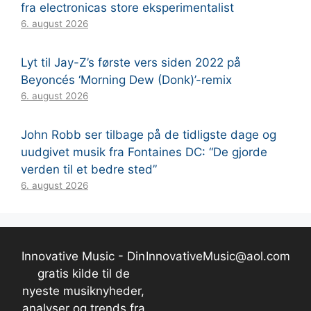
fra electronicas store eksperimentalist
6. august 2026
Lyt til Jay-Z’s første vers siden 2022 på
Beyoncés ‘Morning Dew (Donk)’-remix
6. august 2026
John Robb ser tilbage på de tidligste dage og
uudgivet musik fra Fontaines DC: “De gjorde
verden til et bedre sted”
6. august 2026
Innovative Music - Din
InnovativeMusic@aol.com
gratis kilde til de
nyeste musiknyheder,
analyser og trends fra