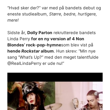
“Hvad sker der?” var med på bandets debut og
eneste studiealbum,
Større, bedre, hurtigere,
mere!
Sidste år,
Dolly Parton
rekrutterede bandets
Linda Perry
for en ny version af 4 Non
Blondes’ rock-pop-hymne
som blev vist på
hende
Rockstar
album
. Hun skrev: “Min nye
sang “What’s Up?” med den meget talentfulde
@RealLindaPerry er ude nu!”