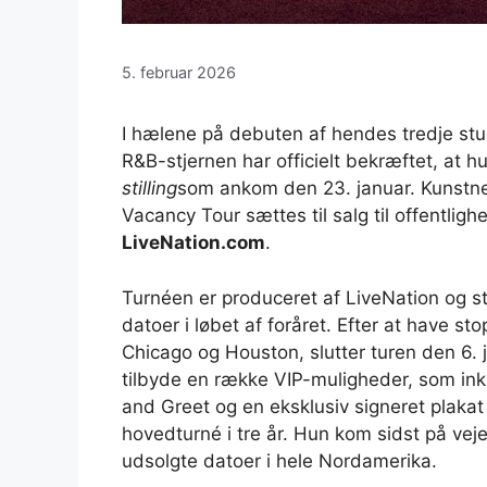
5. februar 2026
I hælene på debuten af ​​hendes tredje s
R&B-stjernen har officielt bekræftet, at hu
stilling
som ankom den 23. januar. Kunstne
Vacancy Tour sættes til salg til offentlighe
LiveNation.com
.
Turnéen er produceret af LiveNation og star
datoer i løbet af foråret. Efter at have s
Chicago og Houston, slutter turen den 6. j
tilbyde en række VIP-muligheder, som ink
and Greet og en eksklusiv signeret plakat
hovedturné i tre år. Hun kom sidst på vej
udsolgte datoer i hele Nordamerika.