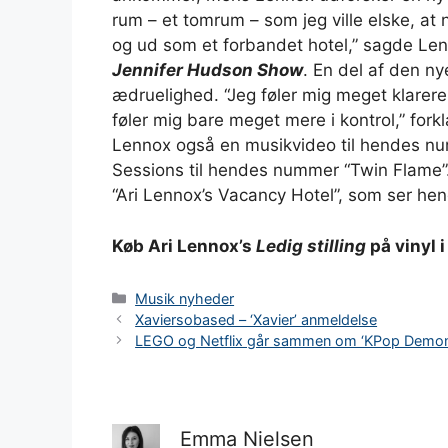
rum – et tomrum – som jeg ville elske, at 
og ud som et forbandet hotel,” sagde Le
Jennifer Hudson Show
. En del af den ny
ædruelighed. “Jeg føler mig meget klarere.
føler mig bare meget mere i kontrol,” for
Lennox også en musikvideo til hendes n
Sessions til hendes nummer “Twin Flame”
“Ari Lennox’s Vacancy Hotel”, som ser hend
Køb Ari Lennox’s
Ledig stilling
på vinyl 
Kategorier
Musik nyheder
Xaviersobased – ‘Xavier’ anmeldelse
LEGO og Netflix går sammen om ‘KPop Demon
Emma Nielsen