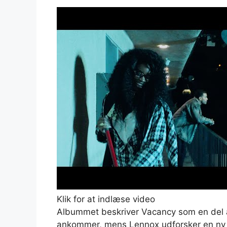
Klik for at indlæse video
Albummet beskriver Vacancy som en del 
ankommer, mens Lennox udforsker en ny p