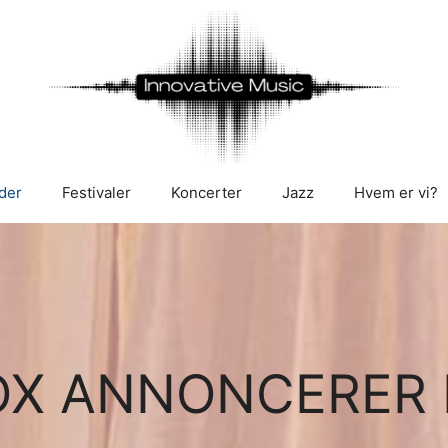
der
Festivaler
Koncerter
Jazz
Hvem er vi?
OX ANNONCERER 