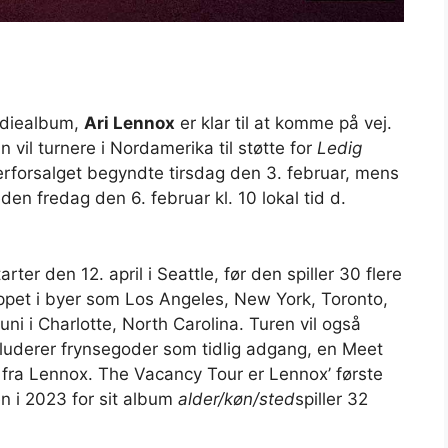
tudiealbum,
Ari Lennox
er klar til at komme på vej.
n vil turnere i Nordamerika til støtte for
Ledig
rforsalget begyndte tirsdag den 3. februar, mens
den fredag ​​den 6. februar kl. 10 lokal tid d.
ter den 12. april i Seattle, før den spiller 30 flere
toppet i byer som Los Angeles, New York, Toronto,
uni i Charlotte, North Carolina. Turen vil også
luderer frynsegoder som tidlig adgang, en Meet
 fra Lennox. The Vacancy Tour er Lennox’ første
en i 2023 for sit album
alder/køn/sted
spiller 32