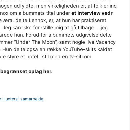
nogen udfyldte, men virkeligheden er, at folk er ind
nnox om albummets titel under
et interview vedr
e æra, delte Lennox, er, at hun har praktiseret
 Jeg kan ikke forestille mig at gå tilbage … jeg
klarede hun. Forud for albummets udgivelse delte
ummer “Under The Moon”, samt nogle live Vacancy
. Hun delte også en række YouTube-skits kaldet
e styre et hotel i stil med en tv-sitcom.
i begrænset oplag her.
 Hunters’-samarbejde