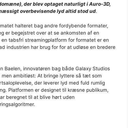
 domæne), der blev optaget naturligt i Auro-3D,
mæssigt overbevisende lyd altid stod ud
.
rmatet halteret bag andre fordybende formater,
eg er begejstret over at se ankomsten af ​​en
at en tabsfri streamingplatform for formatet er en
d industrien har brug for for at udløse en bredere
an Baelen, innovatøren bag både Galaxy Studios
 men ambitiøst: At bringe lyttere så tæt som
rtsaloplevelse, der leverer lyd med fuld rumlig
ing. Platformen er designet til kræsne publikum,
r beregnet til at blive hørt uden
ringsalgoritmer.