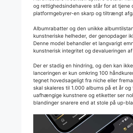
og rettighedsindehavere står for at tjene
platformgebyrer-en skarp og tiltrængt afg
Albumrabatter og den unikke albumtilstand
kunstneriske helheder, der genopdager ikk
Denne model behandler et langvarigt emne
kunstnerisk integritet og devalueringen af 
Der er stadig en hindring, og den kan ikk
lanceringen er kun omkring 100 håndkurer
tegnet hovedsageligt fra niche eller frem
skal skaleres til 1.000 albums på et år og
uafhængige kunstnere og etiketter ser nok
blandinger snarere end at stole på up-bl