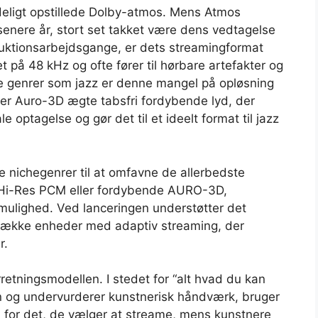
deligt opstillede Dolby-atmos. Mens Atmos
nere år, stort set takket være dens vedtagelse
duktionsarbejdsgange, er dets streamingformat
på 48 kHz og ofte fører til hørbare artefakter og
ske genrer som jazz er denne mangel på opløsning
der Auro-3D ægte tabsfri fordybende lyd, der
e optagelse og gør det til et ideelt format til jazz
re nichegenrer til at omfavne de allerbedste
, Hi-Res PCM eller fordybende AURO-3D,
mulighed. Ved lanceringen understøtter det
række enheder med adaptiv streaming, der
r.
retningsmodellen. I stedet for “alt hvad du kan
n og undervurderer kunstnerisk håndværk, bruger
n for det, de vælger at streame, mens kunstnere