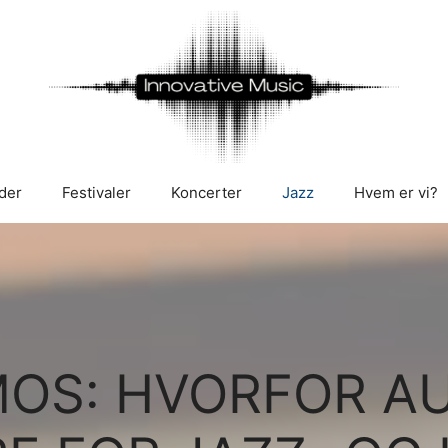
der
Festivaler
Koncerter
Jazz
Hvem er vi?
MOS: HVORFOR A