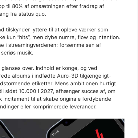
 op til 80% af omsætningen efter fradrag af
ang fra status quo.
 tilskynder lyttere til at opleve værker som
e kun “hits”, men dybe numre, flow og intention.
 i streamingverdenen: forsømmelsen af ​​
​​seriøs musik.
e glanses over. Indhold er konge, og ved
ede albums i indfødte Auro-3D tilgængeligt-
adstormende etiketter. Mens ambitionen hurtigt
 til sidst 10.000 i 2027, afhænger succes af, om
 incitament til at skabe originale fordybende
andinger eller komprimerede leverancer.