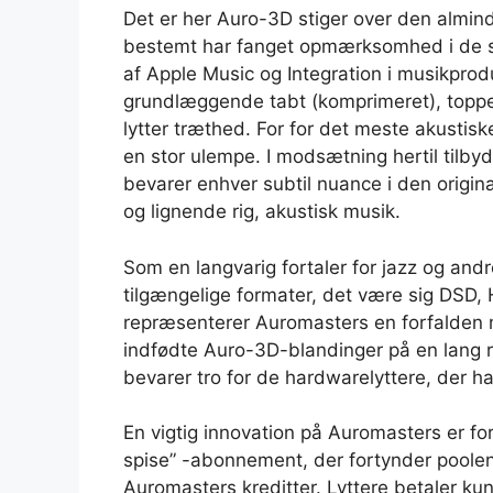
Det er her Auro-3D stiger over den almin
bestemt har fanget opmærksomhed i de se
af Apple Music og Integration i musikpro
grundlæggende tabt (komprimeret), toppet 
lytter træthed. For for det meste akusti
en stor ulempe. I modsætning hertil tilby
bevarer enhver subtil nuance i den original
og lignende rig, akustisk musik.
Som en langvarig fortaler for jazz og and
tilgængelige formater, det være sig DSD
repræsenterer Auromasters en forfalden 
indfødte Auro-3D-blandinger på en lang 
bevarer tro for de hardwarelyttere, der ha
En vigtig innovation på Auromasters er for
spise” -abonnement, der fortynder poole
Auromasters kreditter. Lyttere betaler ku