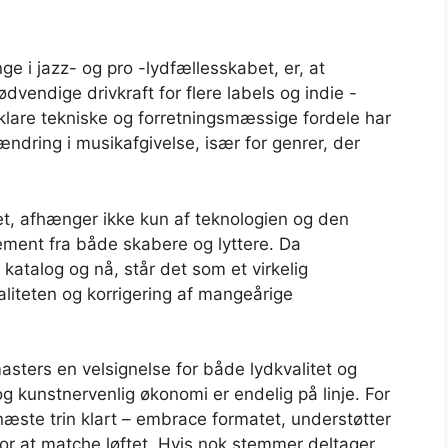
nge i jazz- og pro -lydfællesskabet, er, at
ødvendige drivkraft for flere labels og indie -
 klare tekniske og forretningsmæssige fordele har
ændring i musikafgivelse, især for genrer, der
eret, afhænger ikke kun af teknologien og den
ement fra både skabere og lyttere. Da
katalog og nå, står det som et virkelig
aliteten og korrigering af mangeårige
sters en velsignelse for både lydkvalitet og
g kunstnervenlig økonomi er endelig på linje. For
 næste trin klart – embrace formatet, understøtter
for at matche løftet. Hvis nok stemmer deltager,