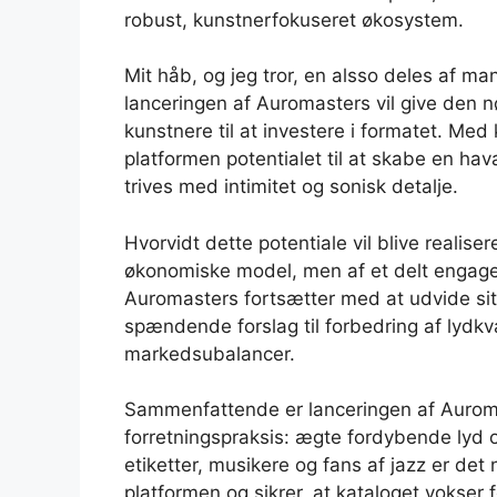
robust, kunstnerfokuseret økosystem.
Mit håb, og jeg tror, ​​en alsso deles af ma
lanceringen af ​​Auromasters vil give den n
kunstnere til at investere i formatet. Med
platformen potentialet til at skabe en hav
trives med intimitet og sonisk detalje.
Hvorvidt dette potentiale vil blive realis
økonomiske model, men af ​​et delt engag
Auromasters fortsætter med at udvide sit 
spændende forslag til forbedring af lydkv
markedsubalancer.
Sammenfattende er lanceringen af ​​Auroma
forretningspraksis: ægte fordybende lyd o
etiketter, musikere og fans af jazz er det
platformen og sikrer, at kataloget vokser 