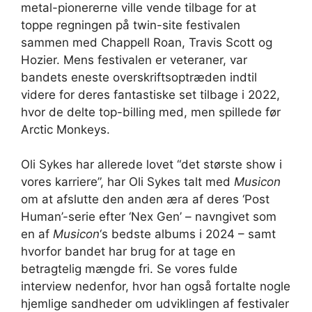
metal-pionererne ville vende tilbage for at
toppe regningen på twin-site festivalen
sammen med Chappell Roan, Travis Scott og
Hozier. Mens festivalen er veteraner, var
bandets eneste overskriftsoptræden indtil
videre for deres fantastiske set tilbage i 2022,
hvor de delte top-billing med, men spillede før
Arctic Monkeys.
Oli Sykes har allerede lovet “det største show i
vores karriere”, har Oli Sykes talt med
Musicon
om at afslutte den anden æra af deres ‘Post
Human’-serie efter ‘Nex Gen’ – navngivet som
en af
Musicon
‘s bedste albums i 2024 – samt
hvorfor bandet har brug for at tage en
betragtelig mængde fri. Se vores fulde
interview nedenfor, hvor han også fortalte nogle
hjemlige sandheder om udviklingen af ​​festivaler