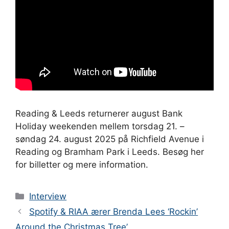
Reading & Leeds returnerer august Bank
Holiday weekenden mellem torsdag 21. –
søndag 24. august 2025 på Richfield Avenue i
Reading og Bramham Park i Leeds. Besøg her
for billetter og mere information.
Kategorier
Interview
Spotify & RIAA ærer Brenda Lees ‘Rockin’
Around the Christmas Tree’