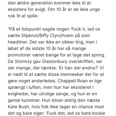
den ældre generation kommer ikke til at
eksistere for evigt. Om 10 år er de ikke unge
nok til at spille.
“På et tidspunkt sagde nogen ‘Fuck it, lad os
sætte Slipknot/Biffy Clyro/hvem på som
headliner. Det var ikke en sikker ting, men i
løbet af de sidste 10 år har så mange
promotorer været bange for at tage det spring.
Da Stormzy gav Glastonbury overskriften, var
der mange, der tænkte: ‘Er han der endnu?’ Vi
er nødt til at sætte disse mennesker der for at
gøre noget anderledes. Chappell Roan er lige
sprængt i luften, men hun har eksisteret i
evigheder, har utrolige sange, og hun er en
genial kunstner. Hun bliver aldrig den næste
Kate Bush, hvis folk ikke tager en chance med
det og bare siger: ‘Fuck det, lad os bare booke