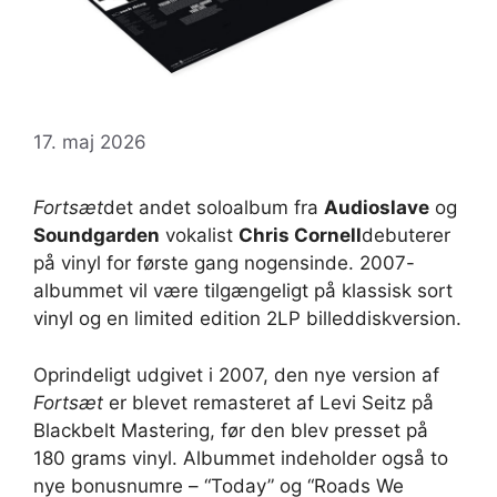
17. maj 2026
Fortsæt
det andet soloalbum fra
Audioslave
og
Soundgarden
vokalist
Chris Cornell
debuterer
på vinyl for første gang nogensinde. 2007-
albummet vil være tilgængeligt på klassisk sort
vinyl og en limited edition 2LP billeddiskversion.
Oprindeligt udgivet i 2007, den nye version af
Fortsæt
er blevet remasteret af Levi Seitz på
Blackbelt Mastering, før den blev presset på
180 grams vinyl. Albummet indeholder også to
nye bonusnumre – “Today” og “Roads We