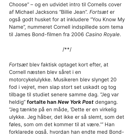
Choose” – og en udvidet intro til Cornells cover
af Michael Jacksons “Billie Jean”.
Fortsæt
er
også godt husket for at inkludere “You Know My
Name”, nummeret Cornell indspillede som tema
til James Bond-filmen fra 2006
Casino Royale
.
/*
*/
Fortsæt
blev faktisk optaget kort efter, at
Cornell næsten blev såret i en
motorcykelulykke. Musikeren blev slynget 20
fod i vejret, men slap stort set uskadt og tog
tilbage til studiet senere samme dag. “Jeg var
heldig”
fortalte han
New York Post
dengang.
“Jeg tænkte på en måde, ‘Dette er en virkelig
ulykke. Jeg håber, det ikke er så slemt, som det
føles, som om det kommer til at være.'” Han
forklarede også, hvordan han endte med Bond-