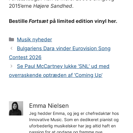
2015’erne
Højere Sandhed
.
Bestille
Fortsæt
på limited edition vinyl her.
Kategorier
Musik nyheder
Bulgariens Dara vinder Eurovision Song
Contest 2026
Se Paul McCartney lukke ‘SNL’ ud med
overraskende optræden af ​​’Coming Up’
Emma Nielsen
Jeg hedder Emma, og jeg er chefredaktør hos
Innovative Music. Som en dedikeret pianist og
uforbederlig musikelsker har jeg altid haft en
passion for at opdage og fremme nye