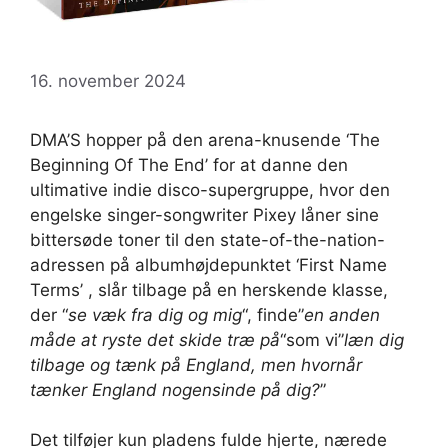
16. november 2024
DMA’S hopper på den arena-knusende ‘The
Beginning Of The End’ for at danne den
ultimative indie disco-supergruppe, hvor den
engelske singer-songwriter Pixey låner sine
bittersøde toner til den state-of-the-nation-
adressen på albumhøjdepunktet ‘First Name
Terms’ , slår tilbage på en herskende klasse,
der “
se væk fra dig og mig
“, finde”
en anden
måde at ryste det skide træ på
“som vi”
læn dig
tilbage og tænk på England, men hvornår
tænker England nogensinde på dig?
”
Det tilføjer kun pladens fulde hjerte, nærede