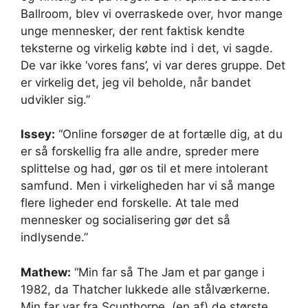
Ballroom, blev vi overraskede over, hvor mange
unge mennesker, der rent faktisk kendte
teksterne og virkelig købte ind i det, vi sagde.
De var ikke ‘vores fans’, vi var deres gruppe. Det
er virkelig det, jeg vil beholde, når bandet
udvikler sig.”
Issey:
“Online forsøger de at fortælle dig, at du
er så forskellig fra alle andre, spreder mere
splittelse og had, gør os til et mere intolerant
samfund. Men i virkeligheden har vi så mange
flere ligheder end forskelle. At tale med
mennesker og socialisering gør det så
indlysende.”
Mathew:
“Min far så The Jam et par gange i
1982, da Thatcher lukkede alle stålværkerne.
Min far var fra Scunthorpe, (en af) de største