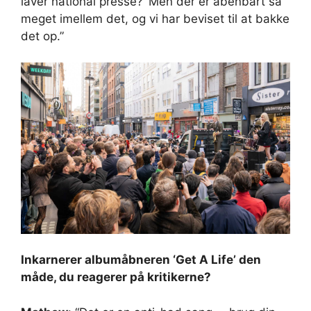
laver national presse?’ Men der er åbenbart så
meget imellem det, og vi har beviset til at bakke
det op.”
Inkarnerer albumåbneren ‘Get A Life’ den
måde, du reagerer på kritikerne?