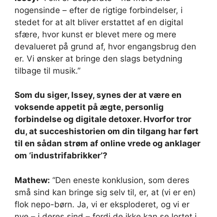
nogensinde – efter de rigtige forbindelser, i
stedet for at alt bliver erstattet af en digital
sfære, hvor kunst er blevet mere og mere
devalueret på grund af, hvor engangsbrug den
er. Vi ønsker at bringe den slags betydning
tilbage til musik.”
Som du siger, Issey, synes der at være en
voksende appetit på ægte, personlig
forbindelse og digitale detoxer. Hvorfor tror
du, at succeshistorien om din tilgang har ført
til en sådan strøm af online vrede og anklager
om ‘industrifabrikker’?
Mathew:
“Den eneste konklusion, som deres
små sind kan bringe sig selv til, er, at (vi er en)
flok nepo-børn. Ja, vi er eksploderet, og vi er
nye – i deres sind – fordi de ikke kan se lortet i