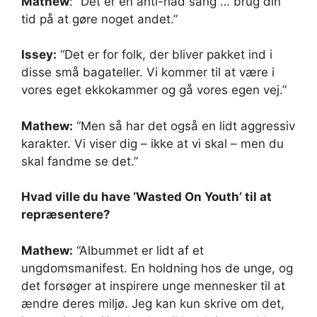
Mathew
: “Det er en anti-had sang … brug din
tid på at gøre noget andet.”
Issey:
“Det er for folk, der bliver pakket ind i
disse små bagateller. Vi kommer til at være i
vores eget ekkokammer og gå vores egen vej.”
Mathew:
“Men så har det også en lidt aggressiv
karakter. Vi viser dig – ikke at vi skal – men du
skal fandme se det.”
Hvad ville du have ‘Wasted On Youth’ til at
repræsentere?
Mathew:
“Albummet er lidt af et
ungdomsmanifest. En holdning hos de unge, og
det forsøger at inspirere unge mennesker til at
ændre deres miljø. Jeg kan kun skrive om det,