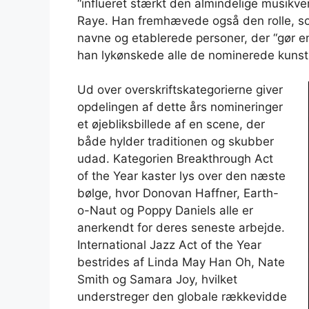
“influeret stærkt den almindelige musikv
Raye. Han fremhævede også den rolle, so
navne og etablerede personer, der “gør en
han lykønskede alle de nominerede kunst
Ud over overskriftskategorierne giver
opdelingen af ​​dette års nomineringer
et øjebliksbillede af en scene, der
både hylder traditionen og skubber
udad. Kategorien Breakthrough Act
of the Year kaster lys over den næste
bølge, hvor Donovan Haffner, Earth-
o-Naut og Poppy Daniels alle er
anerkendt for deres seneste arbejde.
International Jazz Act of the Year
bestrides af Linda May Han Oh, Nate
Smith og Samara Joy, hvilket
understreger den globale rækkevidde