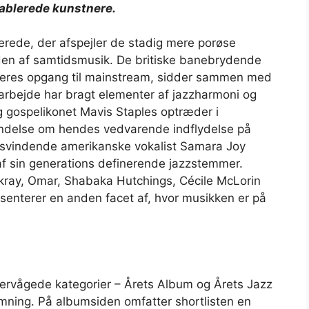
ablerede kunstnere.
erede, der afspejler de stadig mere porøse
en af ​​samtidsmusik. De britiske banebrydende
 i deres opgang til mainstream, sidder sammen med
 arbejde har bragt elementer af jazzharmoni og
og gospelikonet Mavis Staples optræder i
mindelse om hendes vedvarende indflydelse på
risvindende amerikanske vokalist Samara Joy
f ​​sin generations definerende jazzstemmer.
ay, Omar, Shabaka Hutchings, Cécile McLorin
enterer en anden facet af, hvor musikken er på
 overvågede kategorier – Årets Album og Årets Jazz
temning. På albumsiden omfatter shortlisten en