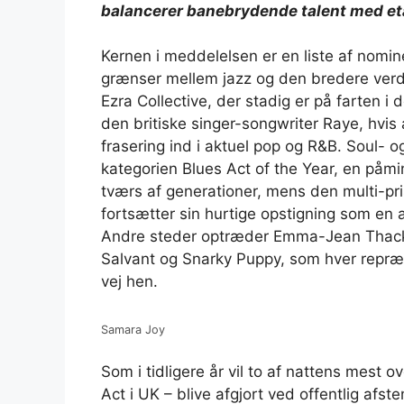
balancerer banebrydende talent med et
Kernen i meddelelsen er en liste af nomin
grænser mellem jazz og den bredere verd
Ezra Collective, der stadig er på farten
den britiske singer-songwriter Raye, hvis
frasering ind i aktuel pop og R&B. Soul- 
kategorien Blues Act of the Year, en på
tværs af generationer, mens den multi-p
fortsætter sin hurtige opstigning som en a
Andre steder optræder Emma-Jean Thackr
Salvant og Snarky Puppy, som hver repræs
vej hen.
Samara Joy
Som i tidligere år vil to af nattens mest
Act i UK – blive afgjort ved offentlig afs