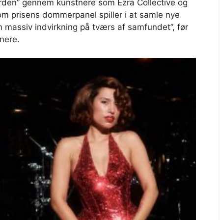
erden” gennem kunstnere som Ezra Collective og
m prisens dommerpanel spiller i at samle nye
 massiv indvirkning på tværs af samfundet”, før
nere.