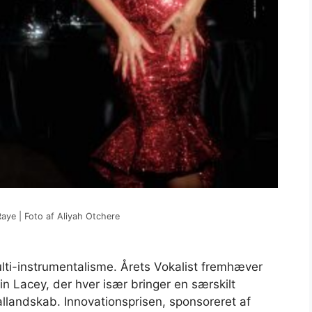
Raye | Foto af Aliyah Otchere
ti-instrumentalisme. Årets Vokalist fremhæver
n Lacey, der hver især bringer en særskilt
llandskab. Innovationsprisen, sponsoreret af