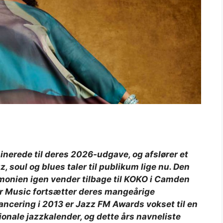
erede til deres 2026-udgave, og afslører et
z, soul og blues taler til publikum lige nu. Den
emonien igen vender tilbage til KOKO i Camden
for Music fortsætter deres mangeårige
ancering i 2013 er Jazz FM Awards vokset til en
ationale jazzkalender, og dette års navneliste