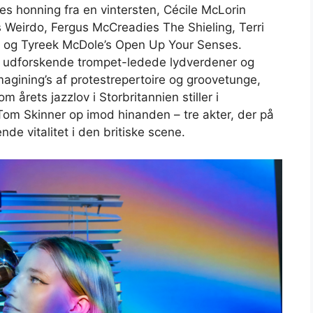
es honning fra en vintersten, Cécile McLorin
eirdo, Fergus McCreadies The Shieling, Terri
2! og Tyreek McDole’s Open Up Your Senses.
a udforskende trompet-ledede lydverdener og
imagining’s af protestrepertoire og groovetunge,
årets jazzlov i Storbritannien stiller i
m Skinner op imod hinanden – tre akter, der på
de vitalitet i den britiske scene.