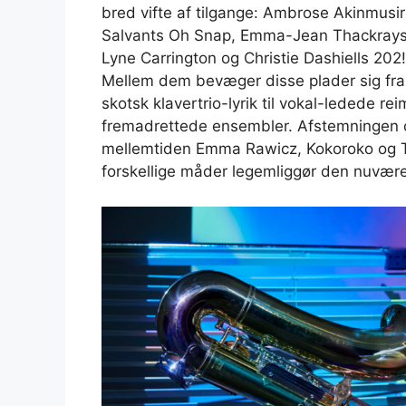
bred vifte af tilgange: Ambrose Akinmusir
Salvants Oh Snap, Emma-Jean Thackrays W
Lyne Carrington og Christie Dashiells 20
Mellem dem bevæger disse plader sig fr
skotsk klavertrio-lyrik til vokal-ledede re
fremadrettede ensembler. Afstemningen om 
mellemtiden Emma Rawicz, Kokoroko og To
forskellige måder legemliggør den nuværen