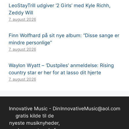
LeoStayTrill udgiver ‘2 Girls’ med Kyle Richh,
Zeddy Will
7. august 2026
Finn Wolfhard på sit nye album: “Disse sange er
mindre personlige”
7. august 2026
Waylon Wyatt – ‘Dustpiles’ anmeldelse: Rising
country star er her for at lasso dit hjerte
7. august 2026
Innovative Music - Din
InnovativeMusic@aol.com
gratis kilde til de
nyeste musiknyheder,