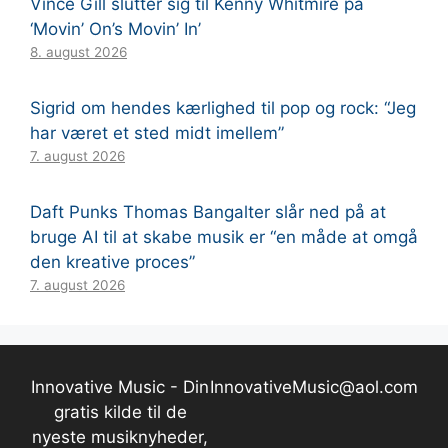
Vince Gill slutter sig til Kenny Whitmire på
‘Movin’ On’s Movin’ In’
8. august 2026
Sigrid om hendes kærlighed til pop og rock: “Jeg
har været et sted midt imellem”
7. august 2026
Daft Punks Thomas Bangalter slår ned på at
bruge AI til at skabe musik er “en måde at omgå
den kreative proces”
7. august 2026
Innovative Music - Din
InnovativeMusic@aol.com
gratis kilde til de
nyeste musiknyheder,