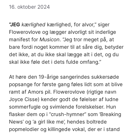
16. oktober 2024
“JEG
kærlighed
kærlighed, for alvor,” siger
Flowerovlove og lægger alvorligt sit inderlige
manifest for
Musicon
. “Jeg tror meget på, at
bare fordi noget kommer til at såre dig, betyder
det ikke, at du ikke skal lægge alt i det, og du
skal ikke føle det i dets fulde omfang.”
At høre den 19-årige sangerindes sukkersøde
popsange for første gang føles lidt som at blive
ramt af Amors pil. Flowerovlove (rigtige navn
Joyce Cisse) kender godt de følelser af ludne
sommerfugle og svimlende forelskelser. Hun
flasker dem op i “crush-hymner” som ‘Breaking
News’ og ‘a girl like me’, hendes boltrede
popmelodier og killingede vokal, der er i stand