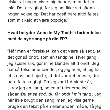
elske, at nogen viste mig hende, men det er
mig. Det er vigtigt, for jeg har ikke set sådan
nogen vokse op. Det har også bare altid føltes
som mit kald at være poppige.”
Hvad betyder ‘Ache In My Tooth’ i forbindelse
med de nye sange på din EP?
”Når man er forelsket, kan det være så sødt, at
det gør så ondt, som en tandpine. Hver gang
jeg spiser slik, gør mine tænder altid ondt. Jeg
har så følsomme tænder, og jeg føler, at jeg har
et så følsomt hjerte, at det var det eneste, der
bare føltes rigtigt. Da jeg var i LA sidste år,
skrev jeg en sang, og en af ​​teksterne lød
sådan:
Du er så sød, du får ondt i min tand
‘. Jeg
har ikke brugt den sang, men jeg ville gerne
bruge den tekst på en eller anden måde, så jeg