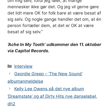
om mig selv, fordi jeg føler, at mange
mennesker ikke gør det. Og jeg vil gerne gøre
det lidt mere OK for folk bare at være besat af
sig selv. Og nogle gange handler det om, at én
person fortæller dem, at det er OK at være
besat af sig selv.”
‘Ache In My Tooth’ udkommer den 11. oktober
via Capitol Records.
Kategorier
Interview
Geordie Greep – ‘The New Sound’
albumanmeldelse
Kelly Lee Owens på det nye album
‘Dreamstate’ og af Dirty Hits nye danselabel,
dh2