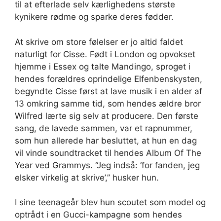
til at efterlade selv kærlighedens største
kynikere rødme og sparke deres fødder.
At skrive om store følelser er jo altid faldet
naturligt for Cisse. Født i London og opvokset
hjemme i Essex og talte Mandingo, sproget i
hendes forældres oprindelige Elfenbenskysten,
begyndte Cisse først at lave musik i en alder af
13 omkring samme tid, som hendes ældre bror
Wilfred lærte sig selv at producere. Den første
sang, de lavede sammen, var et rapnummer,
som hun allerede har besluttet, at hun en dag
vil vinde soundtracket til hendes Album Of The
Year ved Grammys. “Jeg indså: ‘for fanden, jeg
elsker virkelig at skrive’,” husker hun.
I sine teenageår blev hun scoutet som model og
optrådt i en Gucci-kampagne som hendes