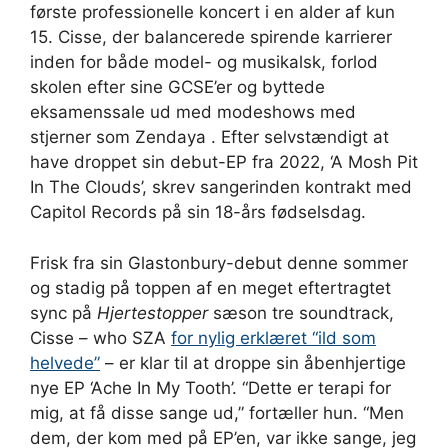
første professionelle koncert i en alder af kun
15. Cisse, der balancerede spirende karrierer
inden for både model- og musikalsk, forlod
skolen efter sine GCSE’er og byttede
eksamenssale ud med modeshows med
stjerner som Zendaya . Efter selvstændigt at
have droppet sin debut-EP fra 2022, ‘A Mosh Pit
In The Clouds’, skrev sangerinden kontrakt med
Capitol Records på sin 18-års fødselsdag.
Frisk fra sin Glastonbury-debut denne sommer
og stadig på toppen af ​​en meget eftertragtet
sync på
Hjertestopper
sæson tre soundtrack,
Cisse – who SZA
for nylig erklæret “ild som
helvede”
– er klar til at droppe sin åbenhjertige
nye EP ‘Ache In My Tooth’. “Dette er terapi for
mig, at få disse sange ud,” fortæller hun. “Men
dem, der kom med på EP’en, var ikke sange, jeg