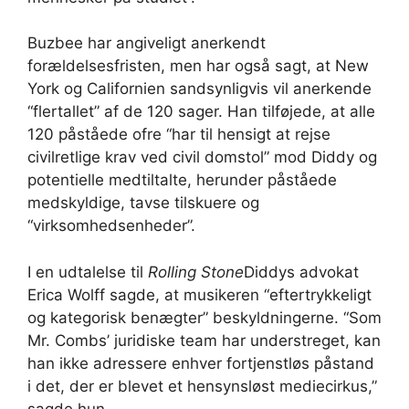
Buzbee har angiveligt anerkendt
forældelsesfristen, men har også sagt, at New
York og Californien sandsynligvis vil anerkende
“flertallet” af de 120 sager. Han tilføjede, at alle
120 påståede ofre “har til hensigt at rejse
civilretlige krav ved civil domstol” mod Diddy og
potentielle medtiltalte, herunder påståede
medskyldige, tavse tilskuere og
“virksomhedsenheder”.
I en udtalelse til
Rolling Stone
Diddys advokat
Erica Wolff sagde, at musikeren “eftertrykkeligt
og kategorisk benægter” beskyldningerne. “Som
Mr. Combs’ juridiske team har understreget, kan
han ikke adressere enhver fortjenstløs påstand
i det, der er blevet et hensynsløst mediecirkus,”
sagde hun.