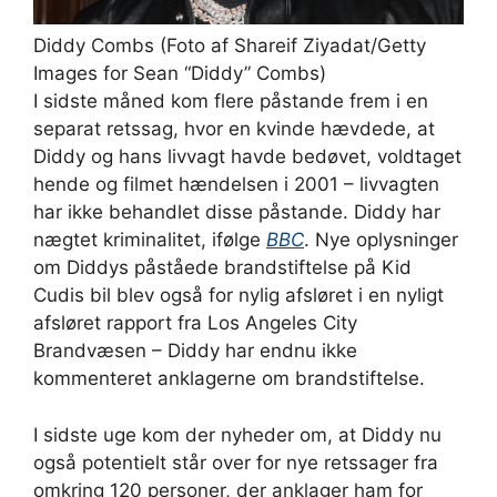
Diddy Combs (Foto af Shareif Ziyadat/Getty
Images for Sean “Diddy” Combs)
I sidste måned kom flere påstande frem i en
separat retssag, hvor en kvinde hævdede, at
Diddy og hans livvagt havde bedøvet, voldtaget
hende og filmet hændelsen i 2001 – livvagten
har ikke behandlet disse påstande. Diddy har
nægtet kriminalitet, ifølge
BBC
. Nye oplysninger
om Diddys påståede brandstiftelse på Kid
Cudis bil blev også for nylig afsløret i en nyligt
afsløret rapport fra Los Angeles City
Brandvæsen – Diddy har endnu ikke
kommenteret anklagerne om brandstiftelse.
I sidste uge kom der nyheder om, at Diddy nu
også potentielt står over for nye retssager fra
omkring 120 personer, der anklager ham for