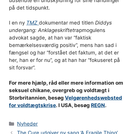
udsendte en undskyldning for sine handlinger
på det tidspunkt.
I en ny
TMZ
dokumentar med titlen
Diddys
undergang: Anklageskriftet
rapmogulens
advokat sagde, at han var “faktisk
bemærkelsesværdig positiv”, mens han sad i
fængsel og har “forstået det faktum, at det er
her, han er for nu”, og at han har “fokuseret på
sit forsvar”.
For mere hjælp, råd eller mere information om
seksuel chikane, overgreb og voldtægt i
Storbritannien, besøg
Velgørenhedswebsted
for voldtægtskrise
. I USA, besøg
REGN
.
Kategorier
Nyheder
The Cure udgiver ny sang ‘A Fragile Thing’