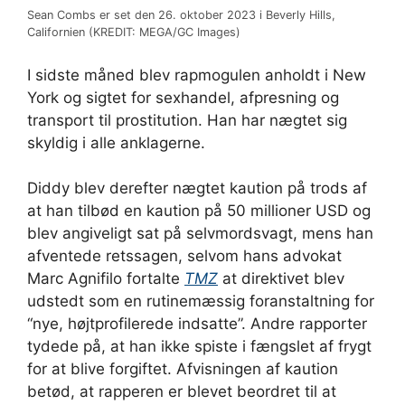
Sean Combs er set den 26. oktober 2023 i Beverly Hills,
Californien (KREDIT: MEGA/GC Images)
I sidste måned blev rapmogulen anholdt i New
York og sigtet for sexhandel, afpresning og
transport til prostitution. Han har nægtet sig
skyldig i alle anklagerne.
Diddy blev derefter nægtet kaution på trods af
at han tilbød en kaution på 50 millioner USD og
blev angiveligt sat på selvmordsvagt, mens han
afventede retssagen, selvom hans advokat
Marc Agnifilo fortalte
TMZ
at direktivet blev
udstedt som en rutinemæssig foranstaltning for
“nye, højtprofilerede indsatte”. Andre rapporter
tydede på, at han ikke spiste i fængslet af frygt
for at blive forgiftet. Afvisningen af ​​kaution
betød, at rapperen er blevet beordret til at