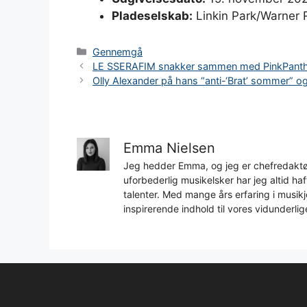
Pladeselskab:
Linkin Park/Warner 
Kategorier
Gennemgå
LE SSERAFIM snakker sammen med PinkPantheress
Olly Alexander på hans “anti-‘Brat’ sommer” og 
Emma Nielsen
Jeg hedder Emma, og jeg er chefredaktør
uforbederlig musikelsker har jeg altid h
talenter. Med mange års erfaring i musikjo
inspirerende indhold til vores vidunderlig