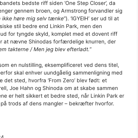
bandets bedste riff siden ‘One Step Closer’, da
trænger gennem broen, og Armstrong forvandler sig
 ikke høre mig selv tænke
”). ‘IGYEIH’ ser ud til at
siske stil bedre end Linkin Park, men den
e ud for tyngde skyld, komplet med et dovent riff
for at nævne Shinodas forfærdelige knurren, der
m takterne / Men jeg blev efterladt.
”
om en nulstilling, eksemplificeret ved dens titel,
 Derfor skal enhver uundgåelig sammenligning med
e det sted, hvorfra ‘From Zero’ blev født: et
rrell, Joe Hahn og Shinoda om at skabe sammen
e er helt sikkert et bedre sted, når Linkin Park er
– på trods af dens mangler – bekræfter hvorfor.
24