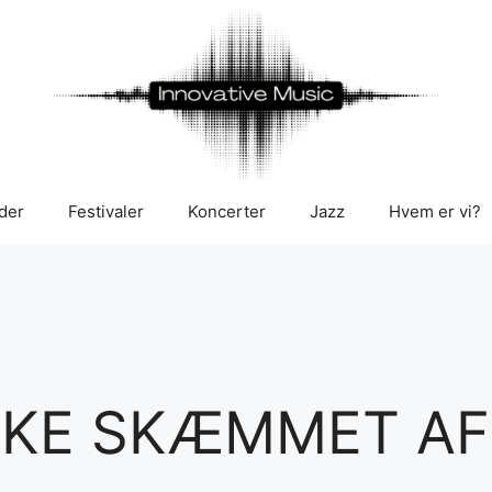
der
Festivaler
Koncerter
Jazz
Hvem er vi?
KKE SKÆMMET AF 