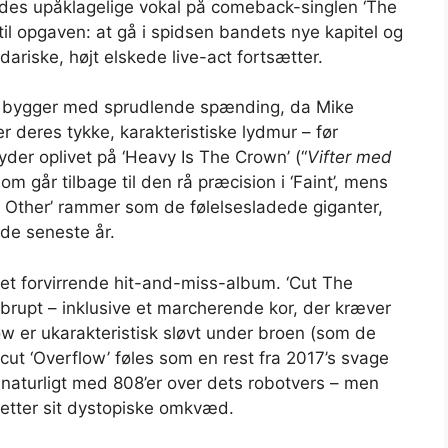
ndes upåklagelige vokal på comeback-singlen ‘The
til opgaven: at gå i spidsen bandets nye kapitel og
dariske, højt elskede live-act fortsætter.
en bygger med sprudlende spænding, da Mike
 deres tykke, karakteristiske lydmur – før
er oplivet på ‘Heavy Is The Crown’ (“
Vifter med
som går tilbage til den rå præcision i ‘Faint’, mens
h Other’ rammer som de følelsesladede giganter,
 de seneste år.
 et forvirrende hit-and-miss-album. ‘Cut The
brupt – inklusive et marcherende kor, der kræver
w er ukarakteristisk sløvt under broen (som de
cut ‘Overflow’ føles som en rest fra 2017’s svage
naturligt med 808’er over dets robotvers – men
etter sit dystopiske omkvæd.