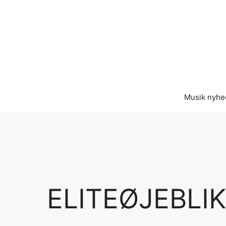
Hop
til
indhold
Musik nyhe
ELITEØJEBLI