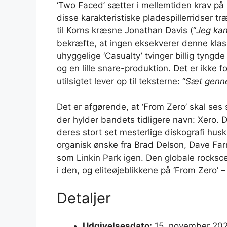
‘Two Faced’ sætter i mellemtiden krav på 
disse karakteristiske pladespillerridser 
til Korns kræsne Jonathan Davis (“
Jeg kan
bekræfte, at ingen eksekverer denne klas
uhyggelige ‘Casualty’ tvinger billig tyngd
og en lille snare-produktion. Det er ikke 
utilsigtet lever op til teksterne: “
Sæt genne
Det er afgørende, at ‘From Zero’ skal ses s
der hylder bandets tidligere navn: Xero.
deres stort set mesterlige diskografi husk
organisk ønske fra Brad Delson, Dave Fa
som Linkin Park igen. Den globale rockscen
i den, og eliteøjeblikkene på ‘From Zero’ 
Detaljer
Udgivelsesdato:
15. november 20