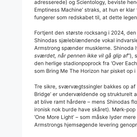
adresserede) og Scientology, beviste he
Emptiness Machine’ straks, at hun er klar 
fungerer som redskabet til, at dette legen
Fortjent den største rocksang i 2024, d
Shinodas sjæleblændende vokal indvarsler
Armstrong spænder musklerne. Shinoda lyd
sværdet, når pennen ikke vil gå glip af
”), 
den herlige stadionpoprock fra ‘Over Eac
som Bring Me The Horizon har pisket op i
Tre sikre, sværvægtssingler bakkes op af
Bridge’ er undervældende og strukturelt a
at blive ramt hårdere – mens Shinodas flo
ironisk nok burde have skåret). Mørk-pop 
‘One More Light’ – som måske lyder mere 
Armstrongs hjemsøgende levering genopr