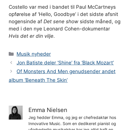
Costello var med i bandet til Paul McCartneys
opførelse af ‘Hello, Goodbye’ i det sidste afsnit
nogensinde af
Det sene show
sidste måned, og
med i den nye Leonard Cohen-dokumentar
Hvis det er din vilje
.
Kategorier
Musik nyheder
Jon Batiste deler ‘Shine’ fra ‘Black Mozart’
Of Monsters And Men genudsender andet
album ‘Beneath The Skin’
Emma Nielsen
Jeg hedder Emma, og jeg er chefredaktør hos
Innovative Music. Som en dedikeret pianist og
uforbederlig musikelsker har jeg altid haft en