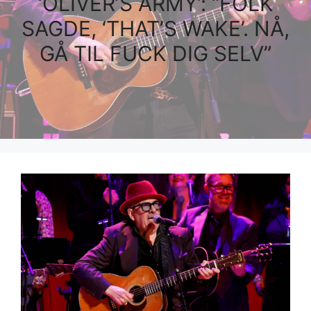
‘OLIVER’S ARMY’: “FOLK
SAGDE, ‘THAT’S WAKE’. NÅ,
GÅ TIL FUCK DIG SELV”