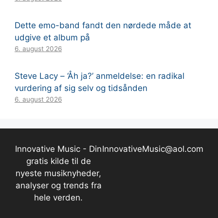
Dette emo-band fandt den nørdede måde at
udgive et album på
6. august 2026
Steve Lacy – ‘Åh ja?’ anmeldelse: en radikal
vurdering af sig selv og tidsånden
6. august 2026
Innovative Music - Din
InnovativeMusic@aol.com
gratis kilde til de
nyeste musiknyheder,
analyser og trends fra
hele verden.