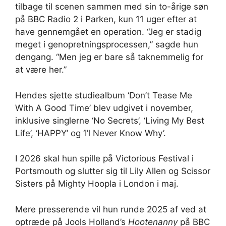
tilbage til scenen sammen med sin to-årige søn
på BBC Radio 2 i Parken, kun 11 uger efter at
have gennemgået en operation. “Jeg er stadig
meget i genopretningsprocessen,” sagde hun
dengang. “Men jeg er bare så taknemmelig for
at være her.”
Hendes sjette studiealbum ‘Don’t Tease Me
With A Good Time’ blev udgivet i november,
inklusive singlerne ‘No Secrets’, ‘Living My Best
Life’, ‘HAPPY’ og ‘I’l Never Know Why’.
I 2026 skal hun spille på Victorious Festival i
Portsmouth og slutter sig til Lily Allen og Scissor
Sisters på Mighty Hoopla i London i maj.
Mere presserende vil hun runde 2025 af ved at
optræde på Jools Holland’s
Hootenanny
på BBC