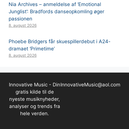
Nia Archives – anmeldelse af ‘Emotional
Junglist’: Bradfords danseopkomling øger
passionen
8. august 2026
Phoebe Bridgers får skuespillerdebut i A24-
dramaet ‘Primetime’
8. august 2026
Innovative Music - Din
InnovativeMusic@aol.com
gratis kilde til de
nyeste musiknyheder,
analyser og trends fra
hele verden.