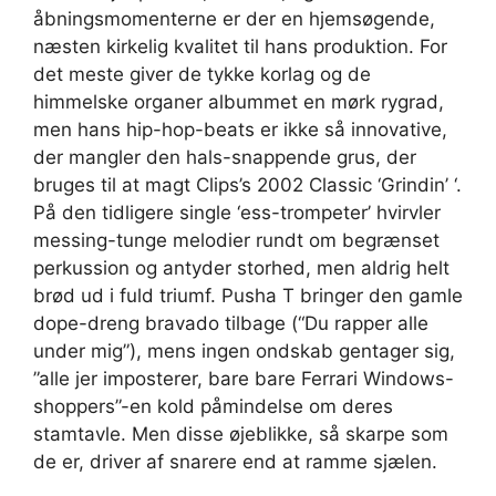
åbningsmomenterne er der en hjemsøgende,
næsten kirkelig kvalitet til hans produktion. For
det meste giver de tykke korlag og de
himmelske organer albummet en mørk rygrad,
men hans hip-hop-beats er ikke så innovative,
der mangler den hals-snappende grus, der
bruges til at magt Clips’s 2002 Classic ‘Grindin’ ‘.
På den tidligere single ‘ess-trompeter’ hvirvler
messing-tunge melodier rundt om begrænset
perkussion og antyder storhed, men aldrig helt
brød ud i fuld triumf. Pusha T bringer den gamle
dope-dreng bravado tilbage (“Du rapper alle
under mig”), mens ingen ondskab gentager sig,
”alle jer imposterer, bare bare Ferrari Windows-
shoppers”-en kold påmindelse om deres
stamtavle. Men disse øjeblikke, så skarpe som
de er, driver af snarere end at ramme sjælen.