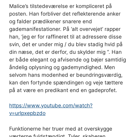
Malice’s tilstedeværelse er kompliceret på
posten. Han forbliver det reflekterende anker
og falder prædikener snarere end
gademanifestationer. På ‘alt overvejet’ rapper
han, ‘jeg er for raffineret til at adressere disse
svin, det er under mig / du blev stadig hvid på
din næse, det er derfor, du skylder mig “. Han
er både elegant og afvisende og bøjer samtidig
åndelig oplysning og gademyndighed. Men
selvom hans modenhed er beundringsværdig,
kan den fortynde spændingen og veje tættere
på at være en predikant end en gadeprofet.
https://www.youtube.com/watch?
v=urlpxepbzdo
Funktionerne her truer med at overskygge
værterne fuldstændigt. Tyler, skaberen