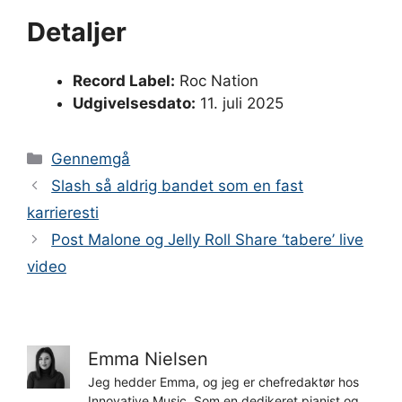
Detaljer
Record Label:
Roc Nation
Udgivelsesdato:
11. juli 2025
Kategorier
Gennemgå
Slash så aldrig bandet som en fast
karrieresti
Post Malone og Jelly Roll Share ‘tabere’ live
video
Emma Nielsen
Jeg hedder Emma, og jeg er chefredaktør hos
Innovative Music. Som en dedikeret pianist og