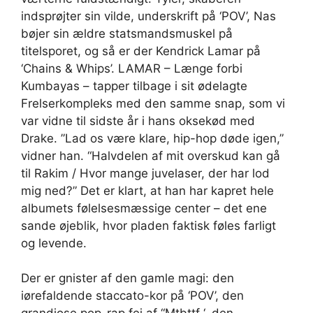
indsprøjter sin vilde, underskrift på ‘POV’, Nas
bøjer sin ældre statsmandsmuskel på
titelsporet, og så er der Kendrick Lamar på
‘Chains & Whips’. LAMAR – Længe forbi
Kumbayas – tapper tilbage i sit ødelagte
Frelserkompleks med den samme snap, som vi
var vidne til sidste år i hans oksekød med
Drake. ”Lad os være klare, hip-hop døde igen,”
vidner han. “Halvdelen af mit overskud kan gå
til Rakim / Hvor mange juvelaser, der har lod
mig ned?” Det er klart, at han har kapret hele
albumets følelsesmæssige center – det ene
sande øjeblik, hvor pladen faktisk føles farligt
og levende.
Der er gnister af den gamle magi: den
iørefaldende staccato-kor på ‘POV’, den