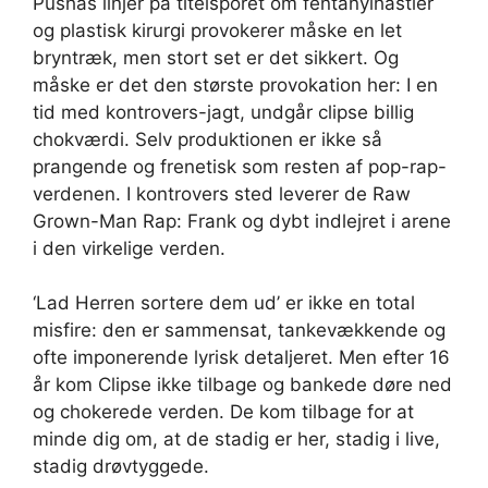
Pushas linjer på titelsporet om fentanylhastler
og plastisk kirurgi provokerer måske en let
bryntræk, men stort set er det sikkert. Og
måske er det den største provokation her: I en
tid med kontrovers-jagt, undgår clipse billig
chokværdi. Selv produktionen er ikke så
prangende og frenetisk som resten af pop-rap-
verdenen. I kontrovers sted leverer de Raw
Grown-Man Rap: Frank og dybt indlejret i arene
i den virkelige verden.
‘Lad Herren sortere dem ud’ er ikke en total
misfire: den er sammensat, tankevækkende og
ofte imponerende lyrisk detaljeret. Men efter 16
år kom Clipse ikke tilbage og bankede døre ned
og chokerede verden. De kom tilbage for at
minde dig om, at de stadig er her, stadig i live,
stadig drøvtyggede.