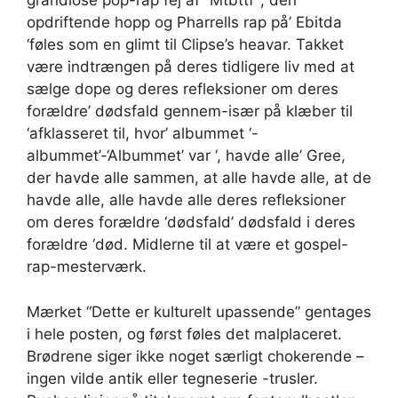
grandiose pop-rap fej af “Mtbttf ‘, den
opdriftende hopp og Pharrells rap på’ Ebitda
‘føles som en glimt til Clipse’s heavar. Takket
være indtrængen på deres tidligere liv med at
sælge dope og deres refleksioner om deres
forældre’ dødsfald gennem-især på klæber til
‘afklasseret til, hvor’ albummet ‘-
albummet’-‘Albummet’ var ‘, havde alle’ Gree,
der havde alle sammen, at alle havde alle, at de
havde alle, alle havde alle deres refleksioner
om deres forældre ‘dødsfald’ dødsfald i deres
forældre ‘død. Midlerne til at være et gospel-
rap-mesterværk.
Mærket “Dette er kulturelt upassende” gentages
i hele posten, og først føles det malplaceret.
Brødrene siger ikke noget særligt chokerende –
ingen vilde antik eller tegneserie -trusler.