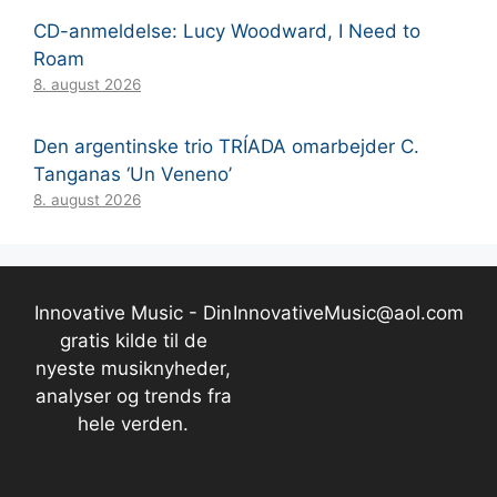
CD-anmeldelse: Lucy Woodward, I Need to
Roam
8. august 2026
Den argentinske trio TRÍADA omarbejder C.
Tanganas ‘Un Veneno’
8. august 2026
Innovative Music - Din
InnovativeMusic@aol.com
gratis kilde til de
nyeste musiknyheder,
analyser og trends fra
hele verden.