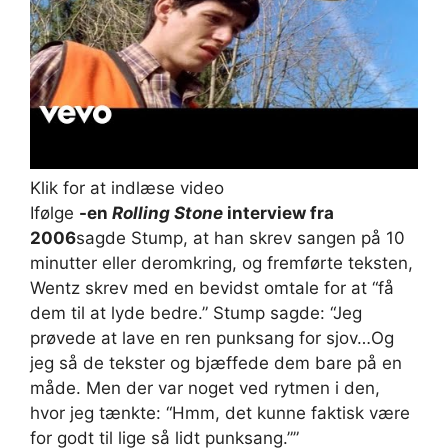
Klik for at indlæse video
Ifølge
-en
Rolling Stone
interview fra
2006
sagde Stump, at han skrev sangen på 10
minutter eller deromkring, og fremførte teksten,
Wentz skrev med en bevidst omtale for at “få
dem til at lyde bedre.” Stump sagde: “Jeg
prøvede at lave en ren punksang for sjov…Og
jeg så de tekster og bjæffede dem bare på en
måde. Men der var noget ved rytmen i den,
hvor jeg tænkte: “Hmm, det kunne faktisk være
for godt til lige så lidt punksang.””