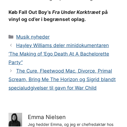
Køb Fall Out Boy’s
Fra Under Korktræet
på
vinyl og cd’er i begrænset oplag.
Kategorier
Musik nyheder
Hayley Williams deler minidokumentaren
‘The Making of ‘Ego Death At A Bachelorette
Party”
The Cure, Fleetwood Mac, Divorce, Primal
Scream, Bring Me The Horizon og Sigrid blandt
specialudgivelser til gavn for War Child
Emma Nielsen
Jeg hedder Emma, og jeg er chefredaktør hos