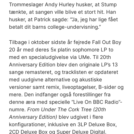
Trommeslager Andy Hurley husker, at Stump
tænkte, at sangen ville blive et stort hit. Han
husker, at Patrick sagde: “‘Ja, jeg har lige fået
betalt dit barns college-undervisning.”
Tilbage i oktober sidste år fejrede Fall Out Boy
20 år med deres 5x platin sophomore LP to
med en specialudgivelse via UMe. Til 20th
Anniversary Edition blev den originale LP’s 13
sange remasteret, og tracklisten er opdateret
med uudgivne alternative og akustiske
versioner samt remix, liveoptagelser, B-sider og
mere. Den indfanger også forestillinger fra
denne æra med specielle “Live On BBC Radio”-
numre.
From Under The Cork Tree (20th
Anniversary Edition)
blev udgivet i flere
konfigurationer, inklusive en 3LP Deluxe Box,
2CD Deluxe Box og Super Deluxe Digital.