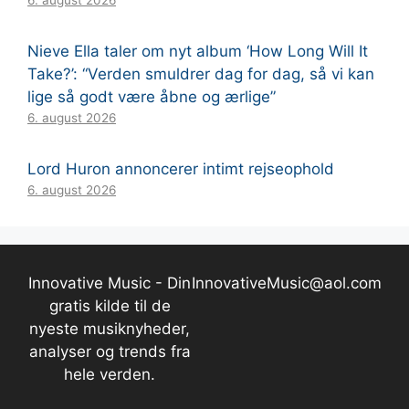
6. august 2026
Nieve Ella taler om nyt album ‘How Long Will It
Take?’: “Verden smuldrer dag for dag, så vi kan
lige så godt være åbne og ærlige”
6. august 2026
Lord Huron annoncerer intimt rejseophold
6. august 2026
Innovative Music - Din
InnovativeMusic@aol.com
gratis kilde til de
nyeste musiknyheder,
analyser og trends fra
hele verden.