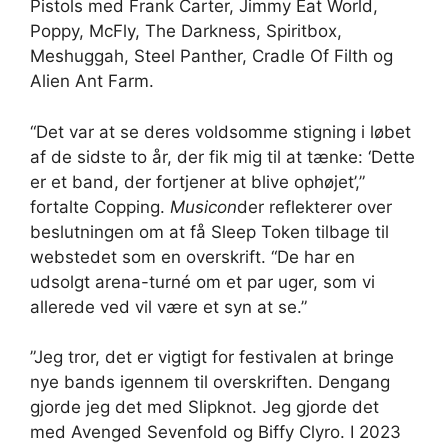
Pistols med Frank Carter, Jimmy Eat World,
Poppy, McFly, The Darkness, Spiritbox,
Meshuggah, Steel Panther, Cradle Of Filth og
Alien Ant Farm.
“Det var at se deres voldsomme stigning i løbet
af de sidste to år, der fik mig til at tænke: ‘Dette
er et band, der fortjener at blive ophøjet’,”
fortalte Copping.
Musicon
der reflekterer over
beslutningen om at få Sleep Token tilbage til
webstedet som en overskrift. “De har en
udsolgt arena-turné om et par uger, som vi
allerede ved vil være et syn at se.”
”Jeg tror, ​​det er vigtigt for festivalen at bringe
nye bands igennem til overskriften. Dengang
gjorde jeg det med Slipknot. Jeg gjorde det
med Avenged Sevenfold og Biffy Clyro. I 2023