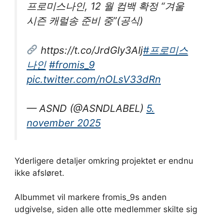
프로미스나인, 12 월 컴백 확정 “겨울
시즌 캐럴송 준비 중”(공식)
https://t.co/JrdGIy3AIj
#프로미스
나인
#fromis_9
pic.twitter.com/nOLsV33dRn
— ASND (@ASNDLABEL)
5.
november 2025
Yderligere detaljer omkring projektet er endnu
ikke afsløret.
Albummet vil markere fromis_9s anden
udgivelse, siden alle otte medlemmer skilte sig