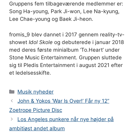
Gruppens fem tilbageværende medlemmer er:
Song Ha-young, Park Ji-won, Lee Na-kyung,
Lee Chae-young og Baek Ji-heon.
fromis_9 blev dannet i 2017 gennem reality-tv-
showet
Idol Skole
og debuterede i januar 2018
med deres første minialbum ‘To.Heart’ under
Stone Music Entertainment. Gruppen sluttede
sig til Pledis Entertainment i august 2021 efter
et ledelsesskifte.
Kategorier
Musik nyheder
John & Yokos ‘War Is Over!’ Får ny 12”
Zoetrope Picture Disc
Los Angeles punkere når nye højder på
ambitiøst andet album