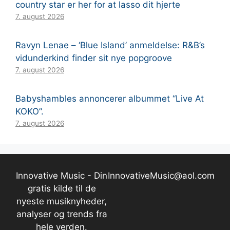
country star er her for at lasso dit hjerte
7. august 2026
Ravyn Lenae – ‘Blue Island’ anmeldelse: R&B’s
vidunderkind finder sit nye popgroove
7. august 2026
Babyshambles annoncerer albummet “Live At
KOKO”.
7. august 2026
Innovative Music - Din
InnovativeMusic@aol.com
gratis kilde til de
nyeste musiknyheder,
analyser og trends fra
hele verden.