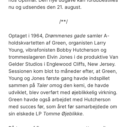
hos Optimal. Den nye udgave kan forudbestilles
nu og udsendes den 21. august.
/*
*/
Optaget i 1964,
Drømmenes gade
samler A-
holdskvartetten af ​​Green, organisten Larry
Young, vibrafonisten Bobby Hutcherson og
trommeslageren Elvin Jones i de produktive Van
Gelder Studios i Englewood Cliffs, New Jersey.
Sessionen kom blot to måneder efter, at Green,
Young og Jones første gang havde indspillet
sammen på
Taler om
og den kemi, de havde
udviklet, blev overført med øjeblikkelig virkning.
Green havde også arbejdet med Hutcherson
med succes før, som året før samarbejdede om
sin elskede LP
Tomme Øjeblikke
.