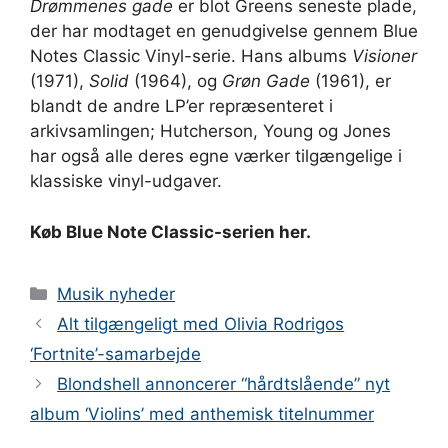
Drømmenes gade
er blot Greens seneste plade,
der har modtaget en genudgivelse gennem Blue
Notes Classic Vinyl-serie. Hans albums
Visioner
(1971),
Solid
(1964), og
Grøn Gade
(1961), er
blandt de andre LP’er repræsenteret i
arkivsamlingen; Hutcherson, Young og Jones
har også alle deres egne værker tilgængelige i
klassiske vinyl-udgaver.
Køb Blue Note Classic-serien her.
Kategorier
Musik nyheder
Alt tilgængeligt med Olivia Rodrigos
‘Fortnite’-samarbejde
Blondshell annoncerer “hårdtslående” nyt
album ‘Violins’ med anthemisk titelnummer