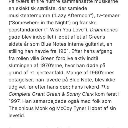
På tværs af fire numre sammensatte musikerne
en eklektisk sætliste, der samlede
musikteaternumre (“Lazy Afternoon”), tv-temaer
(“Somewhere in the Night”) og franske
popstandarder (“I Wish You Love”).
Drømmenes
gade
blev indspillet i løbet af et af Greens
sidste år som Blue Notes interne guitarist, en
stilling han havde fra 1961. Efter hans afgang
fra rollen ville Green forblive aktiv indtil
slutningen af ​​1970’erne, hvor han døde på
grund af et hjerteanfald. Mange af 1960’ernes
optagelser, han lavede på Blue Note, blev ikke
udgivet før efter hans død; hans rekord
The
Complete Grant Green & Sonny Clark
kom først i
1997. Han samarbejdede også med folk som
Thelonious Monk og McCoy Tyner i løbet af sin
levetid.