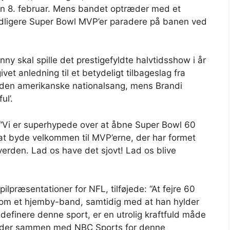
den 8. februar. Mens bandet optræder med et
idligere Super Bowl MVP’er paradere på banen ved
y skal spille det prestigefyldte halvtidsshow i år
ivet anledning til et betydeligt tilbageslag fra
 den amerikanske nationalsang, mens Brandi
ul’.
 “Vi er superhypede over at åbne Super Bowl 60
 at byde velkommen til MVP’erne, der har formet
 verden. Lad os have det sjovt! Lad os blive
pilpræsentationer for NFL, tilføjede: “At fejre 60
som et hjemby-band, samtidig med at han hylder
definere denne sport, er en utrolig kraftfuld måde
bejder sammen med NBC Sports for denne