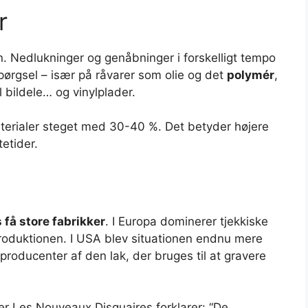
r
. Nedlukninger og genåbninger i forskelligt tempo
ørgsel – især på råvarer som olie og det
polymér
,
l bildele… og vinylplader.
aterialer steget med 30-40 %. Det betyder højere
etider.
 få store fabrikker
. I Europa dominerer tjekkiske
roduktionen. I USA blev situationen endnu mere
producenter af den lak, der bruges til at gravere
er Les Nouveaux Disquaires forklarer: “De