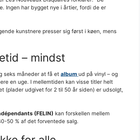
e. Ingen har bygget nye i årtier, fordi de er
ende kunstnere presser sig først i køen, mens
tid – mindst
g seks måneder at få et
album
ud på vinyl – og
re en uge. I mellemtiden kan visse titler helt
 (plader udgivet for 2 til 50 år siden) er udsolgt,
Indépendants (FELIN)
kan forskellen mellem
 30-50 % af det forventede salg.
kke for alle