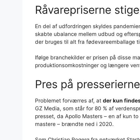
Råvarepriserne stige
En del af udfordringen skyldes pandemien
skabte ubalance mellem udbud og eftersp
der bruges til alt fra fødevareemballage ti
Ifølge branchekilder er prisen på disse m
produktionsomkostninger og længere vent
Pres på presserierne
Problemet forværres af, at
der kun findes
GZ Media, som står for 80 % af verdensp
presset, da Apollo Masters – en af kun to 
mastere – brændte ned i 2020.
Som Christian Rogerg fra netværket Start