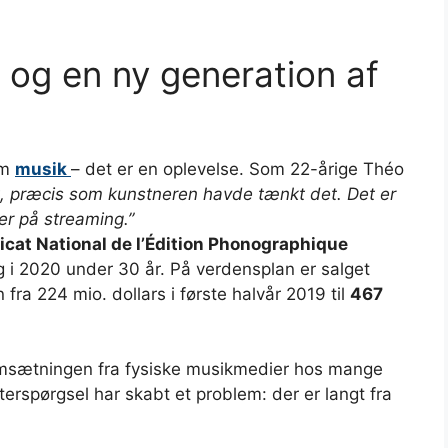
 og en ny generation af
om
musik
– det er en oplevelse. Som 22-årige Théo
lut, præcis som kunstneren havde tænkt det. Det er
er på streaming.”
icat National de l’Édition Phonographique
g i 2020 under 30 år. På verdensplan er salget
ra 224 mio. dollars i første halvår 2019 til
467
omsætningen fra fysiske musikmedier hos mange
erspørgsel har skabt et problem: der er langt fra