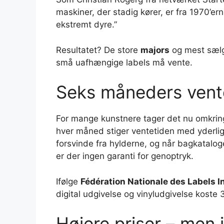
maskiner, der stadig kører, er fra 1970’ern
ekstremt dyre.”
Resultatet? De store
majors
og mest sælg
små uafhængige labels må vente.
Seks måneders vente
For mange kunstnere tager det nu omkrin
hver måned stiger ventetiden med yderlige
forsvinde fra hylderne, og når bagkataloget
er der ingen garanti for genoptryk.
Ifølge
Fédération Nationale des Labels 
digital udgivelse og vinyludgivelse koste
Højere priser – men i