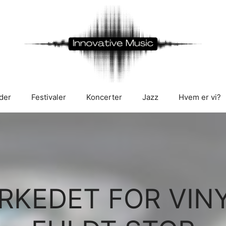
der
Festivaler
Koncerter
Jazz
Hvem er vi?
KEDET FOR VINY