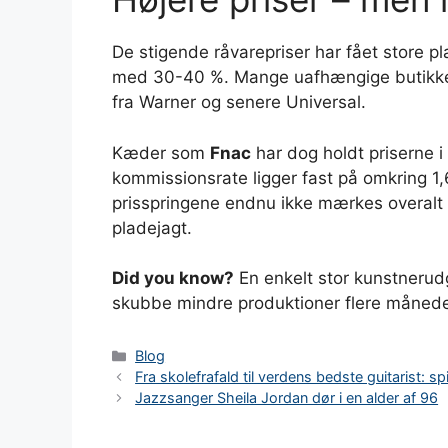
De stigende råvarepriser har fået store pl
med 30-40 %. Mange uafhængige butikker 
fra Warner og senere Universal.
Kæder som
Fnac
har dog holdt priserne i
kommissionsrate ligger fast på omkring 1,6
prisspringene endnu ikke mærkes overalt 
pladejagt.
Did you know?
En enkelt stor kunstnerudg
skubbe mindre produktioner flere måned
Kategorier
Blog
Fra skolefrafald til verdens bedste guitarist: sp
Jazzsanger Sheila Jordan dør i en alder af 96