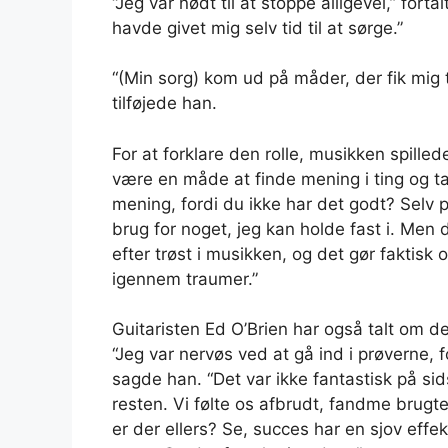
“Jeg var nødt til at stoppe alligevel,” fortal
havde givet mig selv tid til at sørge.”
“(Min sorg) kom ud på måder, der fik mig ti
tilføjede han.
For at forklare den rolle, musikken spill
være en måde at finde mening i ting og ta
mening, fordi du ikke har det godt? Selv p
brug for noget, jeg kan holde fast i. Men d
efter trøst i musikken, og det gør faktisk 
igennem traumer.”
Guitaristen Ed O’Brien har også talt om 
“Jeg var nervøs ved at gå ind i prøverne, f
sagde han. “Det var ikke fantastisk på s
resten. Vi følte os afbrudt, fandme brugte
er der ellers? Se, succes har en sjov effekt