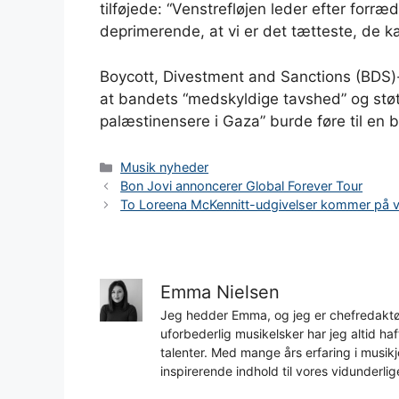
tilføjede: “Venstrefløjen leder efter forræd
deprimerende, at vi er det tætteste, de 
Boycott, Divestment and Sanctions (BDS)
at bandets “medskyldige tavshed” og støt
palæstinensere i Gaza” burde føre til e
Kategorier
Musik nyheder
Bon Jovi annoncerer Global Forever Tour
To Loreena McKennitt-udgivelser kommer på v
Emma Nielsen
Jeg hedder Emma, og jeg er chefredaktør
uforbederlig musikelsker har jeg altid h
talenter. Med mange års erfaring i musikjo
inspirerende indhold til vores vidunderlig