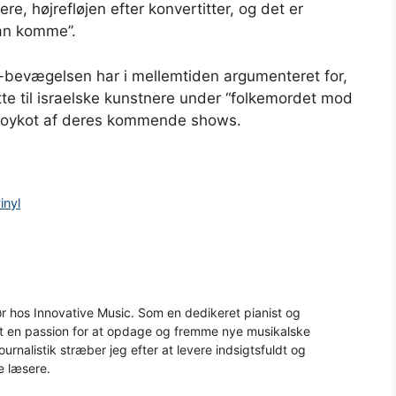
ere, højrefløjen efter konvertitter, og det er
kan komme”.
-bevægelsen har i mellemtiden argumenteret for,
te til israelske kunstnere under “folkemordet mod
n boykot af deres kommende shows.
inyl
 hos Innovative Music. Som en dedikeret pianist og
aft en passion for at opdage og fremme nye musikalske
urnalistik stræber jeg efter at levere indsigtsfuldt og
e læsere.