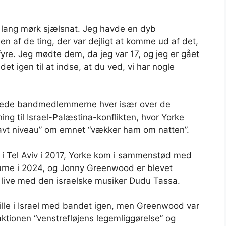
 lang mørk sjælsnat. Jeg havde en dyb
 af ​​de ting, der var dejligt at komme ud af det,
fyre. Jeg mødte dem, da jeg var 17, og jeg er gået
 det igen til at indse, at du ved, vi har nogle
kterede bandmedlemmerne hver især over de
ng til Israel-Palæstina-konflikten, hvor Yorke
 lavt niveau” om emnet “vækker ham om natten”.
ow i Tel Aviv i 2017, Yorke kom i sammenstød med
rne i 2024, og Jonny Greenwood er blevet
 live med den israelske musiker Dudu Tassa.
spille i Israel med bandet igen, men Greenwood var
ktionen “venstrefløjens legemliggørelse” og