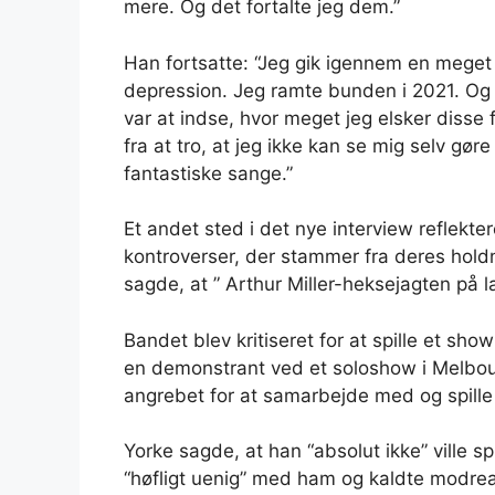
mere. Og det fortalte jeg dem.”
Han fortsatte: “Jeg gik igennem en meget
depression. Jeg ramte bunden i 2021. Og en
var at indse, hvor meget jeg elsker disse 
fra at tro, at jeg ikke kan se mig selv gøre
fantastiske sange.”
Et andet sted i det nye interview refle
kontroverser, der stammer fra deres holdni
sagde, at ” Arthur Miller-heksejagten på
Bandet blev kritiseret for at spille et sh
en demonstrant ved et soloshow i Melbou
angrebet for at samarbejde med og spille
Yorke sagde, at han “absolut ikke” ville 
“høfligt uenig” med ham og kaldte modrea