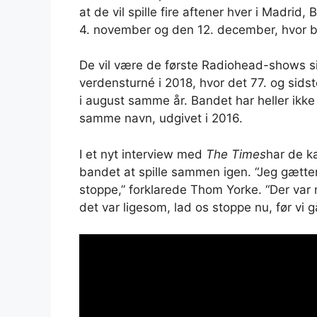
at de vil spille fire aftener hver i Madri
4. november og den 12. december, hvor bill
De vil være de første Radiohead-shows s
verdensturné i 2018, hvor det 77. og sidst
i august samme år. Bandet har heller ikk
samme navn, udgivet i 2016.
I et nyt interview med
The Times
har de ka
bandet at spille sammen igen. “Jeg gætter p
stoppe,” forklarede Thom Yorke. “Der var
det var ligesom, lad os stoppe nu, før vi g