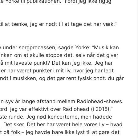
te Yorke til publikationen. “Fordi jeg ikke rigtig
l at tænke, jeg er nødt til at tage det her væk,”
ede under sorgprocessen, sagde Yorke: “Musik kan
nken om at skulle stoppe det, selv når det giver
å mit laveste punkt? Det kan jeg ikke. Jeg har
er har været punkter i mit liv, hvor jeg har ledt
ondt i musikken, og det gør rent fysisk ondt. du går
den syv år lange afstand mellem Radiohead-shows.
ordi jeg var effektivt over Radiohead (i 2018),”
idste runde. Jeg nød koncerterne, men hadede
. Det sker. Det her har været hele vores liv – hvad
 på folk – jeg havde bare ikke lyst til at gøre det