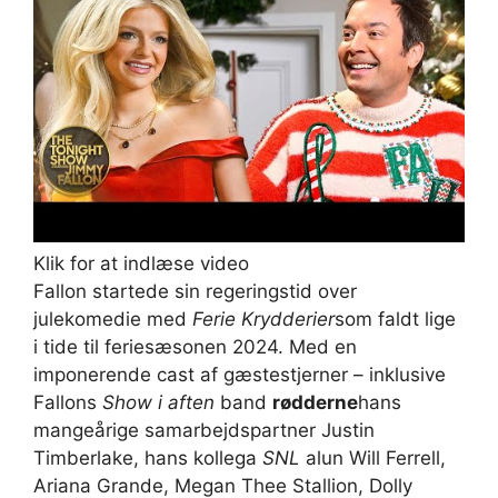
Klik for at indlæse video
Fallon startede sin regeringstid over
julekomedie med
Ferie Krydderier
som faldt lige
i tide til feriesæsonen 2024. Med en
imponerende cast af gæstestjerner – inklusive
Fallons
Show i aften
band
rødderne
hans
mangeårige samarbejdspartner Justin
Timberlake, hans kollega
SNL
alun Will Ferrell,
Ariana Grande, Megan Thee Stallion, Dolly