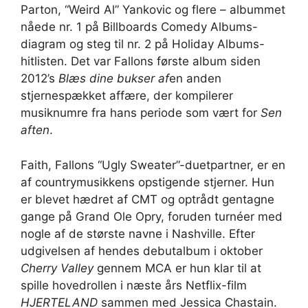
Parton, “Weird Al” Yankovic og flere – albummet
nåede nr. 1 på Billboards Comedy Albums-
diagram og steg til nr. 2 på Holiday Albums-
hitlisten. Det var Fallons første album siden
2012’s
Blæs dine bukser af
en anden
stjernespækket affære, der kompilerer
musiknumre fra hans periode som vært for
Sen
aften
.
Faith, Fallons “Ugly Sweater”-duetpartner, er en
af ​​countrymusikkens opstigende stjerner. Hun
er blevet hædret af CMT og optrådt gentagne
gange på Grand Ole Opry, foruden turnéer med
nogle af de største navne i Nashville. Efter
udgivelsen af ​​hendes debutalbum i oktober
Cherry Valley
gennem MCA er hun klar til at
spille hovedrollen i næste års Netflix-film
HJERTELAND
sammen med Jessica Chastain.