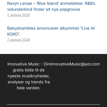
Ravyn Lenae – ‘Blue Island’ anmeldelse: R&B’s
vidunderkind finder sit nye popgroove
7. august 2026
Babyshambles annoncerer albummet “Live At
KOKO”.
7. august 2026
Innovative Music - Din
InnovativeMusic@aol.com
gratis kilde til de
nyeste musiknyheder,
analyser og trends fra
hele verden.