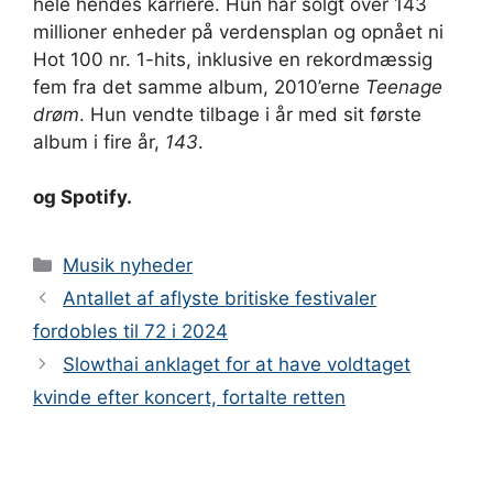
hele hendes karriere. Hun har solgt over 143
millioner enheder på verdensplan og opnået ni
Hot 100 nr. 1-hits, inklusive en rekordmæssig
fem fra det samme album, 2010’erne
Teenage
drøm
. Hun vendte tilbage i år med sit første
album i fire år,
143
.
og Spotify.
Kategorier
Musik nyheder
Antallet af aflyste britiske festivaler
fordobles til 72 i 2024
Slowthai anklaget for at have voldtaget
kvinde efter koncert, fortalte retten