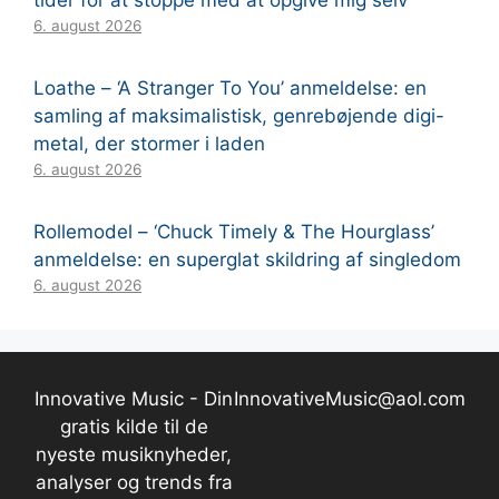
tider for at stoppe med at opgive mig selv”
6. august 2026
Loathe – ‘A Stranger To You’ anmeldelse: en
samling af maksimalistisk, genrebøjende digi-
metal, der stormer i laden
6. august 2026
Rollemodel – ‘Chuck Timely & The Hourglass’
anmeldelse: en superglat skildring af singledom
6. august 2026
Innovative Music - Din
InnovativeMusic@aol.com
gratis kilde til de
nyeste musiknyheder,
analyser og trends fra