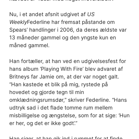
Nu, i et andet afsnit udgivet af
US
Weekly
Federline har fremsat påstande om
Spears’ handlinger i 2006, da deres ældste var
13 måneder gammel og den yngste kun en
måned gammel.
Han fortæller, at han ved en udgivelsesfest for
hans album ‘Playing With Fire’ blev advaret af
Britneys far Jamie om, at der var noget galt.
“Han kastede et blik på mig, rystede på
hovedet og gjorde tegn til min
omklædningsrumsdør,” skriver Federline. “Hans
udtryk sad i det flade tomme rum mellem
misbilligelse og ængstelse, som for at sige: ‘Hun
er her, og det er ikke godt’.”
Han siger, at han gik ind i rummet for at finde