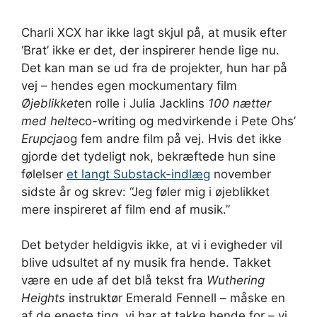
Charli XCX har ikke lagt skjul på, at musik efter
‘Brat’ ikke er det, der inspirerer hende lige nu.
Det kan man se ud fra de projekter, hun har på
vej – hendes egen mockumentary film
Øjeblikket
en rolle i Julia Jacklins
100 nætter
med helte
co-writing og medvirkende i Pete Ohs’
Erupcja
og fem andre film på vej. Hvis det ikke
gjorde det tydeligt nok, bekræftede hun sine
følelser
et langt Substack-indlæg
november
sidste år og skrev: “Jeg føler mig i øjeblikket
mere inspireret af film end af musik.”
Det betyder heldigvis ikke, at vi i evigheder vil
blive udsultet af ny musik fra hende. Takket
være en ude af det blå tekst fra
Wuthering
Heights
instruktør Emerald Fennell – måske en
af ​​de eneste ting, vi har at takke hende for – vi