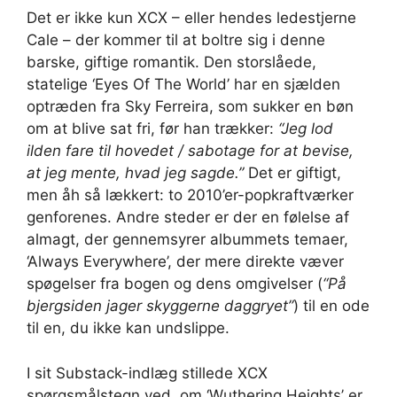
Det er ikke kun XCX – eller hendes ledestjerne
Cale – der kommer til at boltre sig i denne
barske, giftige romantik. Den storslåede,
statelige ‘Eyes Of The World’ har en sjælden
optræden fra Sky Ferreira, som sukker en bøn
om at blive sat fri, før han trækker:
“Jeg lod
ilden fare til hovedet / sabotage for at bevise,
at jeg mente, hvad jeg sagde.”
Det er giftigt,
men åh så lækkert: to 2010’er-popkraftværker
genforenes. Andre steder er der en følelse af
almagt, der gennemsyrer albummets temaer,
‘Always Everywhere’, der mere direkte væver
spøgelser fra bogen og dens omgivelser (
“På
bjergsiden jager skyggerne daggryet”
) til en ode
til en, du ikke kan undslippe.
I sit Substack-indlæg stillede XCX
spørgsmålstegn ved, om ‘Wuthering Heights’ er