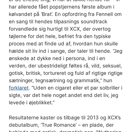
har allerede fået popstjernens første album i
kølvandet på ‘Brat’. En opfordring fra Fennell om
en sang til hendes tilpasnings soundtrack
forvandlede sig hurtigt til XCX, der overtog
tøjlerne for det hele, befriet fra den typiske
proces med at finde ud af, hvordan hun skulle
hælde sit liv ind i sange, der taler til hende. “Jeg
ønskede at dykke ned i persona, ind i en
verden, der ubestrideligt føltes rå, vild, seksuel,
gotisk, britisk, tortureret og fuld af rigtige rigtige
sætninger, tegnsætning og grammatik,” hun
forklaret
. “Uden en cigaret eller et par solbriller i
sigte, var det hele noget andet end det liv, jeg
levede i øjeblikket.”
Resultaterne kaster os tilbage til 2013 og XCX’s
debutalbum, ‘True Romance’ – en plade, der