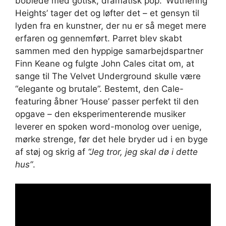
boblede med gotisk, dramatisk pop. ‘Wuthering
Heights’ tager det og løfter det – et gensyn til
lyden fra en kunstner, der nu er så meget mere
erfaren og gennemført. Parret blev skabt
sammen med den hyppige samarbejdspartner
Finn Keane og fulgte John Cales citat om, at
sange til The Velvet Underground skulle være
“elegante og brutale”. Bestemt, den Cale-
featuring åbner ‘House’ passer perfekt til den
opgave – den eksperimenterende musiker
leverer en spoken word-monolog over uenige,
mørke strenge, før det hele bryder ud i en byge
af støj og skrig af
“Jeg tror, ​​jeg skal dø i dette
hus”
.