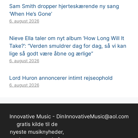
Sam Smith dropper hjerteskærende ny sang
‘When He’s Gone’
6. august 2026
Nieve Ella taler om nyt album ‘How Long Will It
Take?’: “Verden smuldrer dag for dag, så vi kan
lige så godt være åbne og ærlige”
6. august 2026
Lord Huron annoncerer intimt rejseophold
6. august 2026
Innovative Music - Din
InnovativeMusic@aol.com
gratis kilde til de
nyeste musiknyheder,