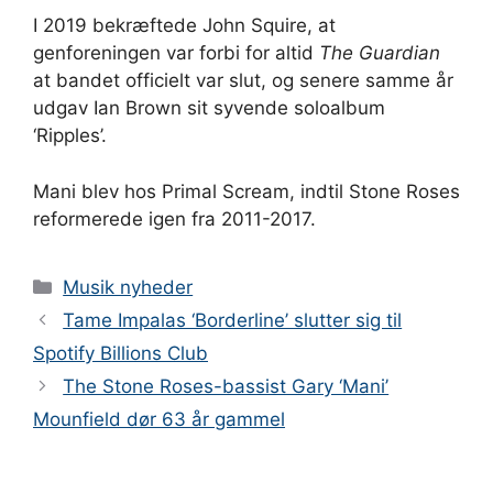
I 2019 bekræftede John Squire, at
genforeningen var forbi for altid
The Guardian
at bandet officielt var slut, og senere samme år
udgav Ian Brown sit syvende soloalbum
‘Ripples’.
Mani blev hos Primal Scream, indtil Stone Roses
reformerede igen fra 2011-2017.
Kategorier
Musik nyheder
Tame Impalas ‘Borderline’ slutter sig til
Spotify Billions Club
The Stone Roses-bassist Gary ‘Mani’
Mounfield dør 63 år gammel