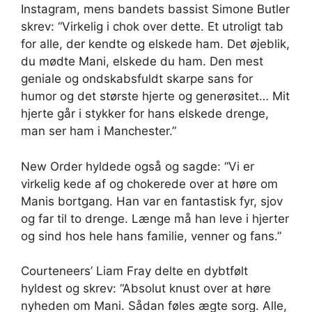
Instagram, mens bandets bassist Simone Butler
skrev: “Virkelig i chok over dette. Et utroligt tab
for alle, der kendte og elskede ham. Det øjeblik,
du mødte Mani, elskede du ham. Den mest
geniale og ondskabsfuldt skarpe sans for
humor og det største hjerte og generøsitet… Mit
hjerte går i stykker for hans elskede drenge,
man ser ham i Manchester.”
New Order hyldede også og sagde: “Vi er
virkelig kede af og chokerede over at høre om
Manis bortgang. Han var en fantastisk fyr, sjov
og far til to drenge. Længe må han leve i hjerter
og sind hos hele hans familie, venner og fans.”
Courteneers’ Liam Fray delte en dybtfølt
hyldest og skrev: “Absolut knust over at høre
nyheden om Mani. Sådan føles ægte sorg. Alle,