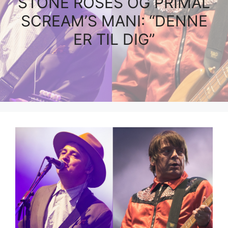
STONE ROSES OG PRIMAL
SCREAM’S MANI: “DENNE
ER TIL DIG”