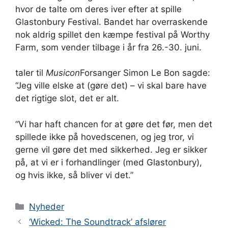
hvor de talte om deres iver efter at spille
Glastonbury Festival. Bandet har overraskende
nok aldrig spillet den kæmpe festival på Worthy
Farm, som vender tilbage i år fra 26.-30. juni.
taler til
Musicon
Forsanger Simon Le Bon sagde:
“Jeg ville elske at (gøre det) – vi skal bare have
det rigtige slot, det er alt.
“Vi har haft chancen for at gøre det før, men det
spillede ikke på hovedscenen, og jeg tror, ​​vi
gerne vil gøre det med sikkerhed. Jeg er sikker
på, at vi er i forhandlinger (med Glastonbury),
og hvis ikke, så bliver vi det.”
Kategorier
Nyheder
‘Wicked: The Soundtrack’ afslører