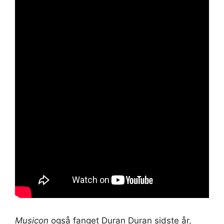
Musicon
også fanget Duran Duran sidste år,