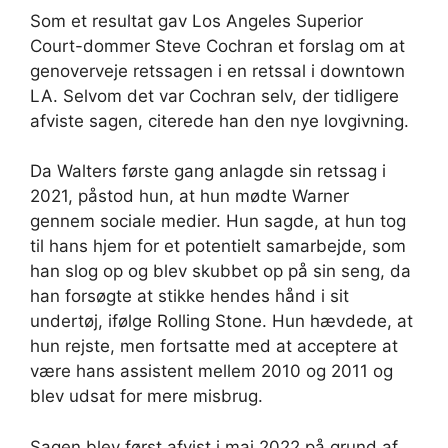
Som et resultat gav Los Angeles Superior
Court-dommer Steve Cochran et forslag om at
genoverveje retssagen i en retssal i downtown
LA. Selvom det var Cochran selv, der tidligere
afviste sagen, citerede han den nye lovgivning.
Da Walters første gang anlagde sin retssag i
2021, påstod hun, at hun mødte Warner
gennem sociale medier. Hun sagde, at hun tog
til hans hjem for et potentielt samarbejde, som
han slog op og blev skubbet op på sin seng, da
han forsøgte at stikke hendes hånd i sit
undertøj, ifølge Rolling Stone. Hun hævdede, at
hun rejste, men fortsatte med at acceptere at
være hans assistent mellem 2010 og 2011 og
blev udsat for mere misbrug.
Sagen blev først afvist i maj 2022 på grund af