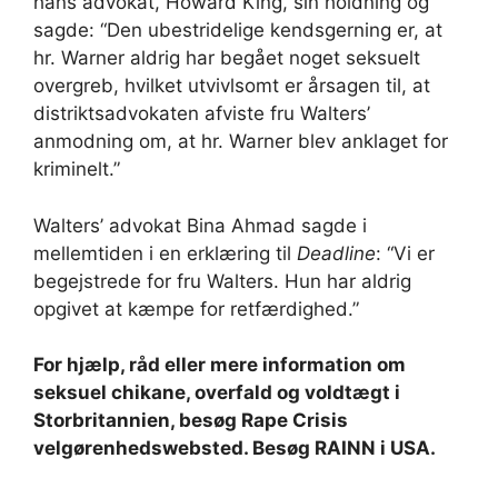
hans advokat, Howard King, sin holdning og
sagde: “Den ubestridelige kendsgerning er, at
hr. Warner aldrig har begået noget seksuelt
overgreb, hvilket utvivlsomt er årsagen til, at
distriktsadvokaten afviste fru Walters’
anmodning om, at hr. Warner blev anklaget for
kriminelt.”
Walters’ advokat Bina Ahmad sagde i
mellemtiden i en erklæring til
Deadline
: “Vi er
begejstrede for fru Walters. Hun har aldrig
opgivet at kæmpe for retfærdighed.”
For hjælp, råd eller mere information om
seksuel chikane, overfald og voldtægt i
Storbritannien, besøg Rape Crisis
velgørenhedswebsted. Besøg RAINN i USA.