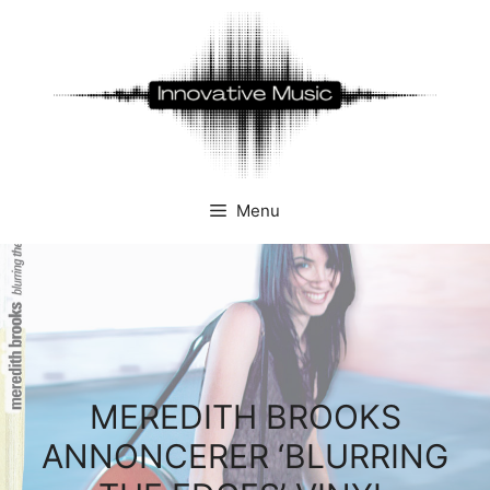
Hop
til
indhold
Menu
MEREDITH BROOKS
ANNONCERER ‘BLURRING