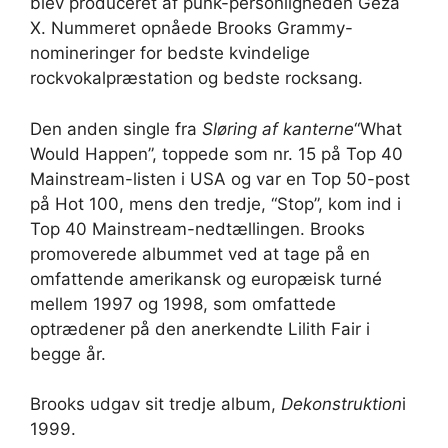
blev produceret af punk-personligheden Geza
X. Nummeret opnåede Brooks Grammy-
nomineringer for bedste kvindelige
rockvokalpræstation og bedste rocksang.
Den anden single fra
Sløring af kanterne
“What
Would Happen”, toppede som nr. 15 på Top 40
Mainstream-listen i USA og var en Top 50-post
på Hot 100, mens den tredje, “Stop”, kom ind i
Top 40 Mainstream-nedtællingen. Brooks
promoverede albummet ved at tage på en
omfattende amerikansk og europæisk turné
mellem 1997 og 1998, som omfattede
optrædener på den anerkendte Lilith Fair i
begge år.
Brooks udgav sit tredje album,
Dekonstruktion
i
1999.