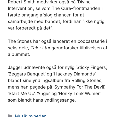
Robert Smith medvirker også på ‘Divine
Intervention’, selvom The Cure-frontmanden i
første omgang afslog chancen for at
samarbejde med bandet, fordi han “ikke rigtig
var forberedt på det”.
The Stones har også lanceret en podcastserie i
seks dele,
Taler i tunger
udforsker tilblivelsen af ​​
albummet.
Jagger udnævnte også for nylig ‘Sticky Fingers’,
‘Beggars Banquet’ og ‘Hackney Diamonds’
blandt sine yndlingsalbum fra Rolling Stones,
mens han pegede på ‘Sympathy For The Devil’,
‘Start Me Up’, ‘Angie’ og ‘Honky Tonk Women’
som blandt hans yndlingssange.
Kategorier
Musik nyheder