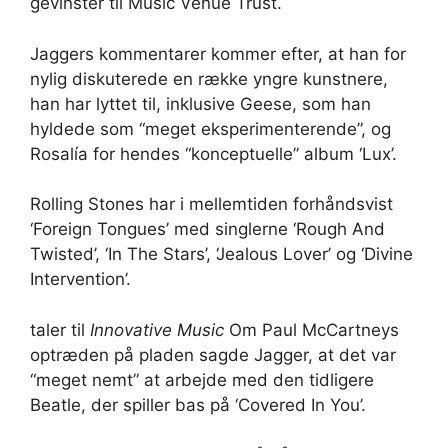
gevinster til Music Venue Trust.
Jaggers kommentarer kommer efter, at han for
nylig diskuterede en række yngre kunstnere,
han har lyttet til, inklusive Geese, som han
hyldede som “meget eksperimenterende”, og
Rosalía for hendes “konceptuelle” album ‘Lux’.
Rolling Stones har i mellemtiden forhåndsvist
‘Foreign Tongues’ med singlerne ‘Rough And
Twisted’, ‘In The Stars’, ‘Jealous Lover’ og ‘Divine
Intervention’.
taler til
Innovative Music
Om Paul McCartneys
optræden på pladen sagde Jagger, at det var
“meget nemt” at arbejde med den tidligere
Beatle, der spiller bas på ‘Covered In You’.