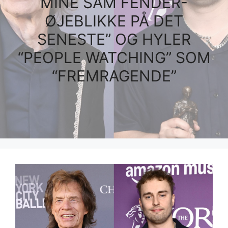
MINE SAM FENDER-
ØJEBLIKKE PÅ DET
SENESTE” OG HYLER
“PEOPLE WATCHING” SOM
“FREMRAGENDE”