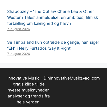
Shaboozey – ‘The Outlaw Cherie Lee & Other
Western Tales’ anmeldelse: en ambitiøs, filmisk
fortælling om kærlighed og hævn
7. august 2026
Se Timbaland kun optræde de gange, han siger
“EH” i Nelly Furtados ‘Say It Right’
7. august 2026
Innovative Music - Din
InnovativeMusic@aol.com
gratis kilde til de
nyeste musiknyheder,
analyser og trends fra
hele verden.