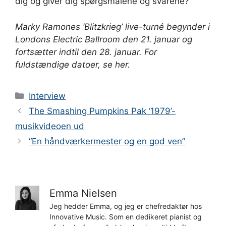
dig og giver dig spørgsmålene og svarene?
Marky Ramones ‘Blitzkrieg’ live-turné begynder i
Londons Electric Ballroom den 21. januar og
fortsætter indtil den 28. januar. For
fuldstændige datoer, se her.
Kategorier
Interview
The Smashing Pumpkins Pak ‘1979’-
musikvideoen ud
“En håndværkermester og en god ven”
Emma Nielsen
Jeg hedder Emma, og jeg er chefredaktør hos
Innovative Music. Som en dedikeret pianist og