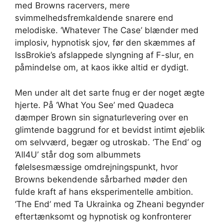
med Browns racervers, mere
svimmelhedsfremkaldende snarere end
melodiske. ‘Whatever The Case’ blænder med
implosiv, hypnotisk sjov, før den skæmmes af
IssBrokie’s afslappede slyngning af F-slur, en
påmindelse om, at kaos ikke altid er dydigt.
Men under alt det sarte fnug er der noget ægte
hjerte. På ‘What You See’ med Quadeca
dæmper Brown sin signaturlevering over en
glimtende baggrund for et bevidst intimt øjeblik
om selvværd, begær og utroskab. ‘The End’ og
‘All4U’ står dog som albummets
følelsesmæssige omdrejningspunkt, hvor
Browns bekendende sårbarhed møder den
fulde kraft af hans eksperimentelle ambition.
‘The End’ med Ta Ukrainka og Zheani begynder
eftertænksomt og hypnotisk og konfronterer