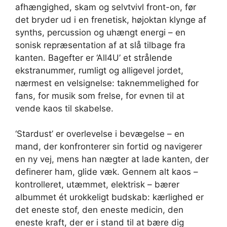
afhængighed, skam og selvtvivl front-on, før
det bryder ud i en frenetisk, højoktan klynge af
synths, percussion og uhængt energi – en
sonisk repræsentation af at slå tilbage fra
kanten. Bagefter er ‘All4U’ et strålende
ekstranummer, rumligt og alligevel jordet,
nærmest en velsignelse: taknemmelighed for
fans, for musik som frelse, for evnen til at
vende kaos til skabelse.
‘Stardust’ er overlevelse i bevægelse – en
mand, der konfronterer sin fortid og navigerer
en ny vej, mens han nægter at lade kanten, der
definerer ham, glide væk. Gennem alt kaos –
kontrolleret, utæmmet, elektrisk – bærer
albummet ét urokkeligt budskab: kærlighed er
det eneste stof, den eneste medicin, den
eneste kraft, der er i stand til at bære dig