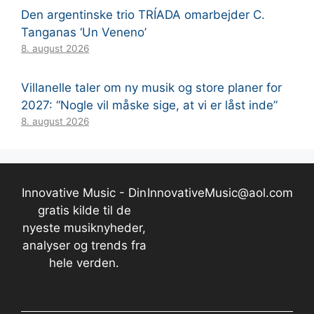
Den argentinske trio TRÍADA omarbejder C.
Tanganas ‘Un Veneno’
8. august 2026
Villanelle taler om ny musik og store planer for
2027: “Nogle vil måske sige, at vi er låst inde”
8. august 2026
Innovative Music - Din
InnovativeMusic@aol.com
gratis kilde til de
nyeste musiknyheder,
analyser og trends fra
hele verden.