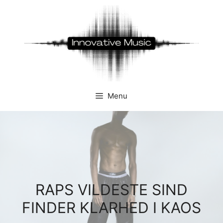
Hop
til
indhold
Menu
RAPS VILDESTE SIND
FINDER KLARHED I KAOS