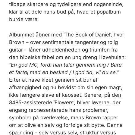
tilbage skarpere og tydeligere end nogensinde,
klar til at dele hans bud på, hvad et popalbum
burde være.
Albummet åbner med ‘The Book of Daniel’, hvor
Brown – over sentimentale tangenter og rolig
guitar – låner udholdenheden og triumfen fra
den bibelske fabel om en ung dreng i løvehulen:
“En god MC, fordi han taler gennem mig / Bare
et fartøj med en besked / I god tid, vil du se.”
Efter at have kløet gennem sit bur af
afhængighed og nu bevidst om sin egen magt,
ikke længere slave af kaosset. Senere, på den
8485-assisterede ‘Flowers’, bliver løverne, der
engang repræsenterede hans problemer,
symboler på overlevelse, mens Brown rapper
om at blive en selv og forfølge sit bytte. Denne
spænding – selv versus selv, struktur versus