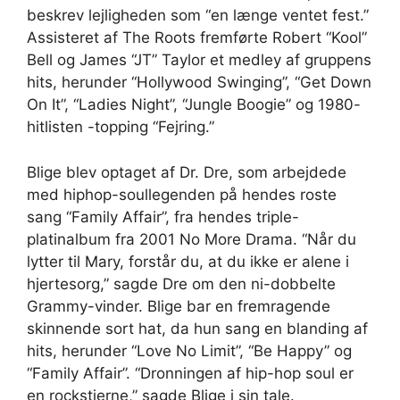
beskrev lejligheden som “en længe ventet fest.”
Assisteret af The Roots fremførte Robert “Kool”
Bell og James “JT” Taylor et medley af gruppens
hits, herunder “Hollywood Swinging”, “Get Down
On It”, “Ladies Night”, “Jungle Boogie” og 1980-
hitlisten -topping “Fejring.”
Blige blev optaget af Dr. Dre, som arbejdede
med hiphop-soullegenden på hendes roste
sang “Family Affair”, fra hendes triple-
platinalbum fra 2001 No More Drama. “Når du
lytter til Mary, forstår du, at du ikke er alene i
hjertesorg,” sagde Dre om den ni-dobbelte
Grammy-vinder. Blige bar en fremragende
skinnende sort hat, da hun sang en blanding af
hits, herunder “Love No Limit”, “Be Happy” og
“Family Affair”. “Dronningen af ​​hip-hop soul er
en rockstjerne,” sagde Blige i sin tale.