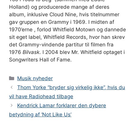
Holland) og producerede mange af deres
album, inklusive Cloud Nine, hvis titelnummer
gav gruppen en Grammy i 1969. I midten af ​​
1970’erne , forlod Whitfield Motown og dannede
sit eget label, Whitfield Records, hvor han skrev
det Grammy-vindende partitur til filmen fra
1976
Bilvask
. I 2004 blev Mr. Whitfield optaget i
Songwriters Hall of Fame.
Kategorier
Musik nyheder
Thom Yorke “bryder sig virkelig ikke”, hvis du
vil have Radiohead tilbage
Kendrick Lamar forklarer den dybere
betydning af ‘Not Like Us’