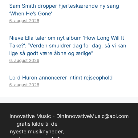
Sam Smith dropper hjerteskærende ny sang
‘When He’s Gone’
6. august 2026
Nieve Ella taler om nyt album ‘How Long Will It
Take?’: “Verden smuldrer dag for dag, så vi kan
lige så godt være åbne og ærlige”
6. august 2026
Lord Huron annoncerer intimt rejseophold
6. august 2026
Innovative Music - Din
InnovativeMusic@aol.com
gratis kilde til de
nyeste musiknyheder,