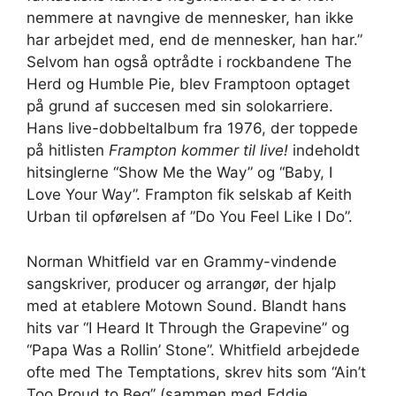
nemmere at navngive de mennesker, han ikke
har arbejdet med, end de mennesker, han har.”
Selvom han også optrådte i rockbandene The
Herd og Humble Pie, blev Framptoon optaget
på grund af succesen med sin solokarriere.
Hans live-dobbeltalbum fra 1976, der toppede
på hitlisten
Frampton kommer til live!
indeholdt
hitsinglerne “Show Me the Way” og “Baby, I
Love Your Way”. Frampton fik selskab af Keith
Urban til opførelsen af ​​”Do You Feel Like I Do”.
Norman Whitfield var en Grammy-vindende
sangskriver, producer og arrangør, der hjalp
med at etablere Motown Sound. Blandt hans
hits var “I Heard It Through the Grapevine” og
“Papa Was a Rollin’ Stone”. Whitfield arbejdede
ofte med The Temptations, skrev hits som “Ain’t
Too Proud to Beg” (sammen med Eddie