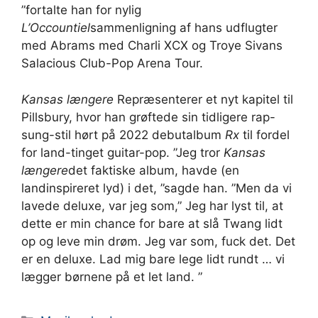
”fortalte han for nylig
L’Occountiel
sammenligning af hans udflugter
med Abrams med Charli XCX og Troye Sivans
Salacious Club-Pop Arena Tour.
Kansas længere
Repræsenterer et nyt kapitel til
Pillsbury, hvor han grøftede sin tidligere rap-
sung-stil hørt på 2022 debutalbum
Rx
til fordel
for land-tinget guitar-pop. ”Jeg tror
Kansas
længere
det faktiske album, havde (en
landinspireret lyd) i det, ”sagde han. ”Men da vi
lavede deluxe, var jeg som,” Jeg har lyst til, at
dette er min chance for bare at slå Twang lidt
op og leve min drøm. Jeg var som, fuck det. Det
er en deluxe. Lad mig bare lege lidt rundt … vi
lægger børnene på et let land. ”
Kategorier