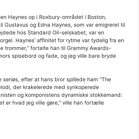
en Haynes op i Roxbury-området i Boston,
til Gustavus og Edna Haynes, som var emigreret til
jdede hos Standard Oil-selskabet, var en
rgel. Haynes’ affinitet for rytme var tydelig fra en
ille trommer,” fortalte han til Grammy Awards-
 mors spisebord og fade, og jeg ville bare bryde
e seriøs, efter at hans bror spillede ham “The
odi, der krakelerede med synkoperede
ianisten og komponistens dynamiske stokkemand:
et er
hvad jeg ville gøre,” ville han fortælle