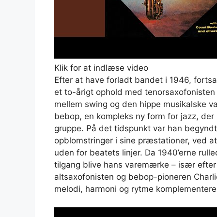
Klik for at indlæse video
Efter at have forladt bandet i 1946, fort
et to-årigt ophold med tenorsaxofoniste
mellem swing og den hippe musikalske val
bebop, en kompleks ny form for jazz, der u
gruppe. På det tidspunkt var han begynd
opblomstringer i sine præstationer, ved a
uden for beatets linjer. Da 1940’erne rulled
tilgang blive hans varemærke – især eft
altsaxofonisten og bebop-pioneren Charlie 
melodi, harmoni og rytme komplementered