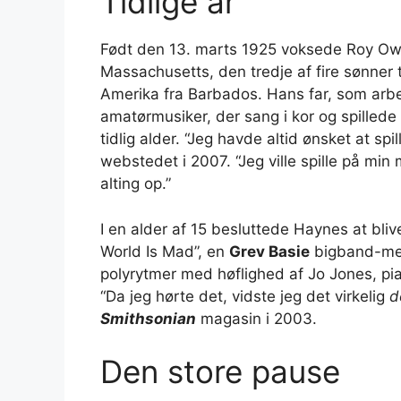
Tidlige år
Født den 13. marts 1925 voksede Roy Ow
Massachusetts, den tredje af fire sønner 
Amerika fra Barbados. Hans far, som arbe
amatørmusiker, der sang i kor og spillede o
tidlig alder. “Jeg havde altid ønsket at sp
webstedet i 2007. “Jeg ville spille på min
alting op.”
I en alder af 15 besluttede Haynes at bliv
World Is Mad”, en
Grev Basie
bigband-mel
polyrytmer med høflighed af Jo Jones, p
“Da jeg hørte det, vidste jeg det virkelig
d
Smithsonian
magasin i 2003.
Den store pause