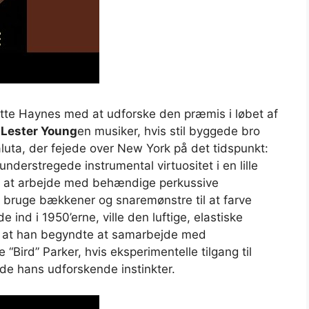
satte Haynes med at udforske den præmis i løbet af
n
Lester Young
en musiker, hvis stil byggede bro
uta, der fejede over New York på det tidspunkt:
nderstregede instrumental virtuositet i en lille
t at arbejde med behændige perkussive
t bruge bækkener og snaremønstre til at farve
e ind i 1950’erne, ville den luftige, elastiske
er at han begyndte at samarbejde med
“Bird” Parker, hvis eksperimentelle tilgang til
e hans udforskende instinkter.