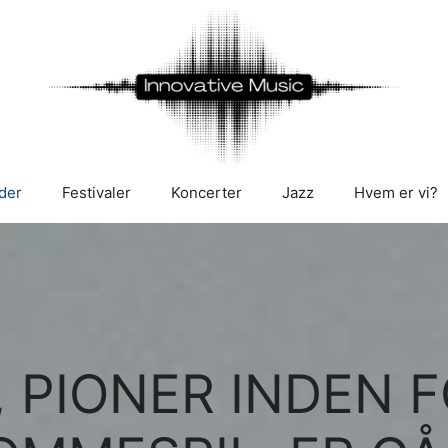
der
Festivaler
Koncerter
Jazz
Hvem er vi?
, PIONER INDEN 