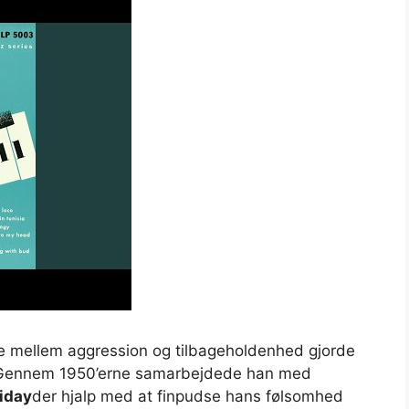
nce mellem aggression og tilbageholdenhed gjorde
d. Gennem 1950’erne samarbejdede han med
liday
der hjalp med at finpudse hans følsomhed