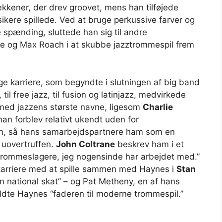
kkener, der drev groovet, mens han tilføjede
kere spillede. Ved at bruge perkussive farver og
e spænding, sluttede han sig til andre
e og Max Roach i at skubbe jazztrommespil frem
e karriere, som begyndte i slutningen af ​​big band
l free jazz, til fusion og latinjazz, medvirkede
med jazzens største navne, ligesom
Charlie
an forblev relativt ukendt uden for
en, så hans samarbejdspartnere ham som en
r uovertruffen.
John Coltrane
beskrev ham i et
e trommeslagere, jeg nogensinde har arbejdet med.”
 karriere med at spille sammen med Haynes i
Stan
national skat” – og Pat Metheny, en af ​​hans
ldte Haynes “faderen til moderne trommespil.”