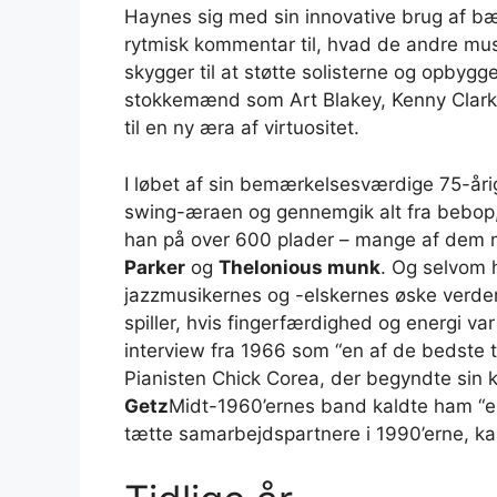
Haynes sig med sin innovative brug af bæ
rytmisk kommentar til, hvad de andre musi
skygger til at støtte solisterne og opbygg
stokkemænd som Art Blakey, Kenny Clark
til en ny æra af virtuositet.
I løbet af sin bemærkelsesværdige 75-årig
swing-æraen og gennemgik alt fra bebop, ti
han på over 600 plader – mange af dem 
Parker
og
Thelonious munk
. Og selvom h
jazzmusikernes og -elskernes øske verd
spiller, hvis fingerfærdighed og energi va
interview fra 1966 som “en af ​​de bedst
Pianisten Chick Corea, der begyndte sin
Getz
Midt-1960’ernes band kaldte ham “en 
tætte samarbejdspartnere i 1990’erne, ka