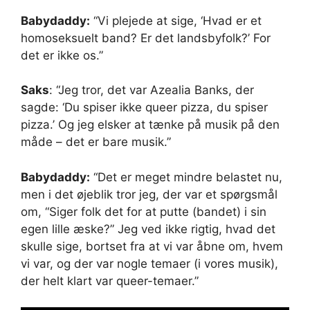
Babydaddy:
“Vi plejede at sige, ‘Hvad er et
homoseksuelt band? Er det landsbyfolk?’ For
det er ikke os.”
Saks
: “Jeg tror, ​​det var Azealia Banks, der
sagde: ‘Du spiser ikke queer pizza, du spiser
pizza.’ Og jeg elsker at tænke på musik på den
måde – det er bare musik.”
Babydaddy:
“Det er meget mindre belastet nu,
men i det øjeblik tror jeg, der var et spørgsmål
om, “Siger folk det for at putte (bandet) i sin
egen lille æske?” Jeg ved ikke rigtig, hvad det
skulle sige, bortset fra at vi var åbne om, hvem
vi var, og der var nogle temaer (i vores musik),
der helt klart var queer-temaer.”