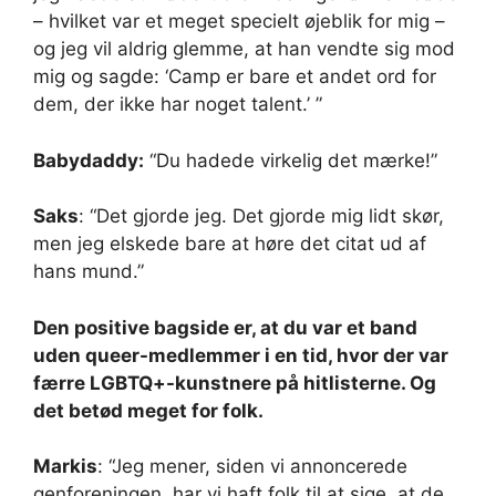
– hvilket var et meget specielt øjeblik for mig –
og jeg vil aldrig glemme, at han vendte sig mod
mig og sagde: ‘Camp er bare et andet ord for
dem, der ikke har noget talent.’ ”
Babydaddy:
“Du hadede virkelig det mærke!”
Saks
: “Det gjorde jeg. Det gjorde mig lidt skør,
men jeg elskede bare at høre det citat ud af
hans mund.”
Den positive bagside er, at du var et band
uden queer-medlemmer i en tid, hvor der var
færre LGBTQ+-kunstnere på hitlisterne. Og
det betød meget for folk.
Markis
: “Jeg mener, siden vi annoncerede
genforeningen, har vi haft folk til at sige, at de