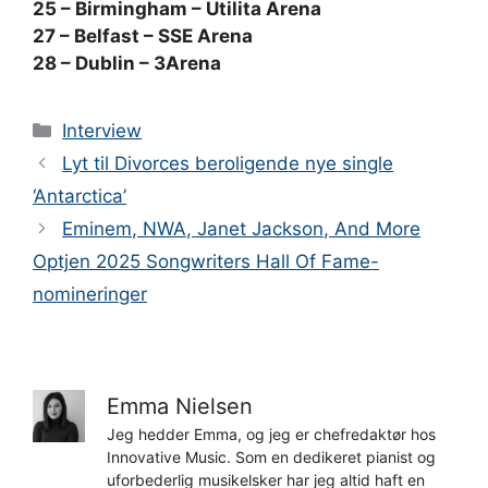
25 – Birmingham – Utilita Arena
27 – Belfast – SSE Arena
28 – Dublin – 3Arena
Kategorier
Interview
Lyt til Divorces beroligende nye single
‘Antarctica’
Eminem, NWA, Janet Jackson, And More
Optjen 2025 Songwriters Hall Of Fame-
nomineringer
Emma Nielsen
Jeg hedder Emma, og jeg er chefredaktør hos
Innovative Music. Som en dedikeret pianist og
uforbederlig musikelsker har jeg altid haft en