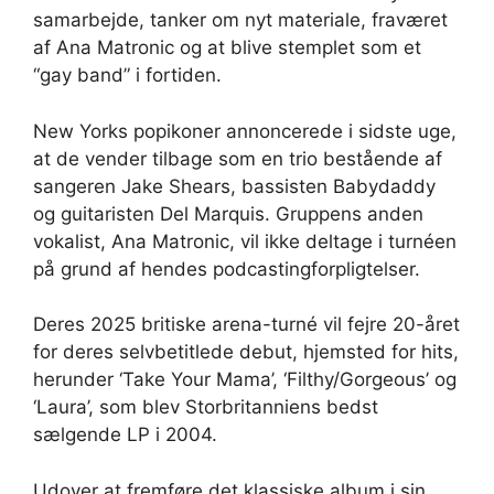
samarbejde, tanker om nyt materiale, fraværet
af Ana Matronic og at blive stemplet som et
“gay band” i fortiden.
New Yorks popikoner annoncerede i sidste uge,
at de vender tilbage som en trio bestående af
sangeren Jake Shears, bassisten Babydaddy
og guitaristen Del Marquis. Gruppens anden
vokalist, Ana Matronic, vil ikke deltage i turnéen
på grund af hendes podcastingforpligtelser.
Deres 2025 britiske arena-turné vil fejre 20-året
for deres selvbetitlede debut, hjemsted for hits,
herunder ‘Take Your Mama’, ‘Filthy/Gorgeous’ og
‘Laura’, som blev Storbritanniens bedst
sælgende LP i 2004.
Udover at fremføre det klassiske album i sin