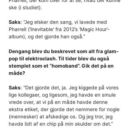
Pharrell, der kom over for at se, hvad der kunne
ske (i studiet).
Saks
: “Jeg elsker den sang, vi lavede med
Pharrell (‘Inevitable’ fra 2012’s ‘Magic Hour’-
album), og det gjorde han også.”
Dengang blev du beskrevet som alt fra glam-
pop til elektroclash. Til tider blev du også
stemplet som et “homoband”. Gik det på en
måde?
Saks
: “Det gjorde det, ja. Jeg kiggede på vores
lige kollegaer, og ligesom, jeg havde en smule
vrede over, at vi på en måde havde denne
ekstra etiket, der gjorde det nemmere for nogle
(mennesker) at afskedige os. Og jeg tror, ​​jeg
havde lidt af en chip på min skulder om det.”