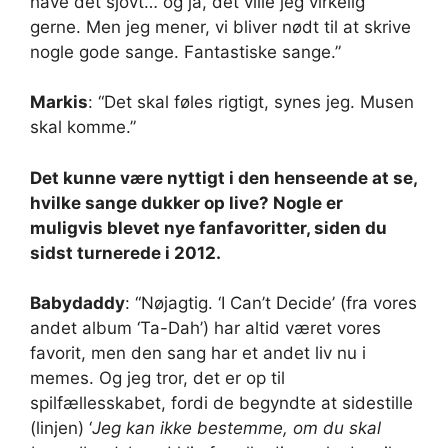
have det sjovt… og ja, det ville jeg virkelig
gerne. Men jeg mener, vi bliver nødt til at skrive
nogle gode sange. Fantastiske sange.”
Markis
: “Det skal føles rigtigt, synes jeg. Musen
skal komme.”
Det kunne være nyttigt i den henseende at se,
hvilke sange dukker op live? Nogle er
muligvis blevet nye fanfavoritter, siden du
sidst turnerede i 2012.
Babydaddy
: “Nøjagtig. ‘I Can’t Decide’ (fra vores
andet album ‘Ta-Dah’) har altid været vores
favorit, men den sang har et andet liv nu i
memes. Og jeg tror, ​​det er op til
spilfællesskabet, fordi de begyndte at sidestille
(linjen) ‘
Jeg kan ikke bestemme, om du skal