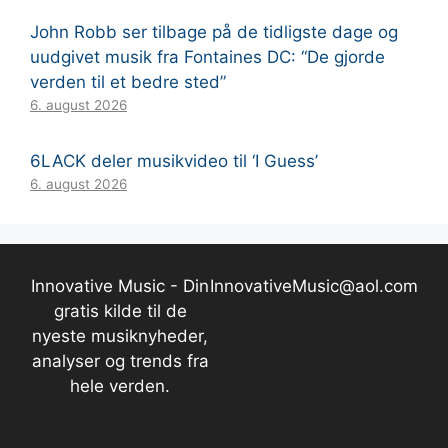
John Robb ser tilbage på de tidligste dage og
uudgivet musik fra Fontaines DC: “De gjorde
verden til et bedre sted”
6. august 2026
6LACK deler musikvideo til ‘I Guess’
6. august 2026
Innovative Music - Din
InnovativeMusic@aol.com
gratis kilde til de
nyeste musiknyheder,
analyser og trends fra
hele verden.