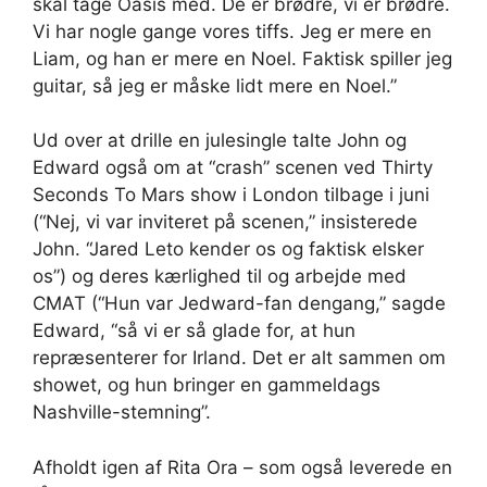
skal tage Oasis med. De er brødre, vi er brødre.
Vi har nogle gange vores tiffs. Jeg er mere en
Liam, og han er mere en Noel. Faktisk spiller jeg
guitar, så jeg er måske lidt mere en Noel.”
Ud over at drille en julesingle talte John og
Edward også om at “crash” scenen ved Thirty
Seconds To Mars show i London tilbage i juni
(“Nej, vi var inviteret på scenen,” insisterede
John. “Jared Leto kender os og faktisk elsker
os”) og deres kærlighed til og arbejde med
CMAT (“Hun var Jedward-fan dengang,” sagde
Edward, “så vi er så glade for, at hun
repræsenterer for Irland. Det er alt sammen om
showet, og hun bringer en gammeldags
Nashville-stemning”.
Afholdt igen af ​​Rita Ora – som også leverede en