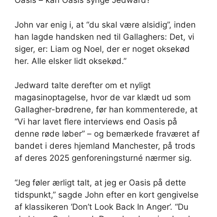
Oasis – kan Oasis synge Jedward?”
John var enig i, at “du skal være alsidig”, inden
han lagde handsken ned til Gallaghers: Det, vi
siger, er: Liam og Noel, der er noget oksekød
her. Alle elsker lidt oksekød.”
Jedward talte derefter om et nyligt
magasinoptagelse, hvor de var klædt ud som
Gallagher-brødrene, før han kommenterede, at
“Vi har lavet flere interviews end Oasis på
denne røde løber” – og bemærkede fraværet af
bandet i deres hjemland Manchester, på trods
af deres 2025 genforeningsturné nærmer sig.
“Jeg føler ærligt talt, at jeg er Oasis på dette
tidspunkt,” sagde John efter en kort gengivelse
af klassikeren ‘Don’t Look Back In Anger’. “Du