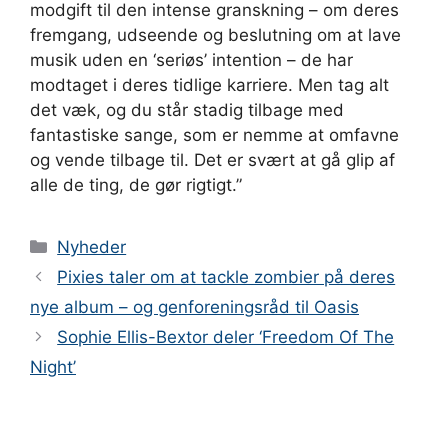
modgift til den intense granskning – om deres
fremgang, udseende og beslutning om at lave
musik uden en ‘seriøs’ intention – de har
modtaget i deres tidlige karriere. Men tag alt
det væk, og du står stadig tilbage med
fantastiske sange, som er nemme at omfavne
og vende tilbage til. Det er svært at gå glip af
alle de ting, de gør rigtigt.”
Kategorier
Nyheder
Pixies taler om at tackle zombier på deres
nye album – og genforeningsråd til Oasis
Sophie Ellis-Bextor deler ‘Freedom Of The
Night’