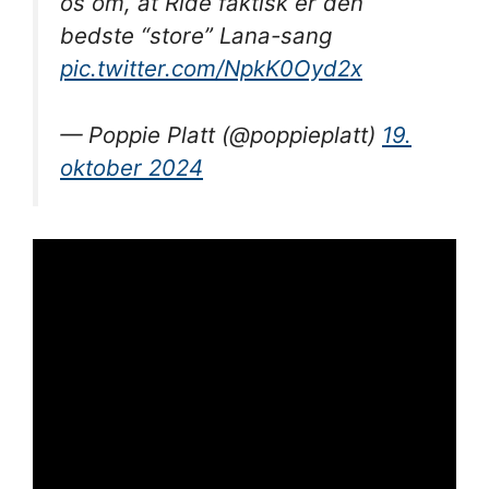
os om, at Ride faktisk er den
bedste “store” Lana-sang
pic.twitter.com/NpkK0Oyd2x
— Poppie Platt (@poppieplatt)
19.
oktober 2024