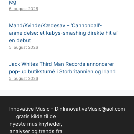
jeg
6. august 2026
Mand/Kvinde/Kædesav – ‘Cannonball’-
anmeldelse: et kabys-smashing direkte hit af
en debut
5. august 2026
Jack Whites Third Man Records annoncerer
pop-up butiksturné i Storbritannien og Irland
5. august 2026
Innovative Music - Din
InnovativeMusic@aol.com
gratis kilde til de
nyeste musiknyheder,
analyser og trends fra