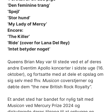
‘Den feminine trang’
‘Spejl’
‘Stor hund’
‘My Lady of Mercy’
Encore:
‘The Killer’
‘Ride’ (cover for Lana Del Rey)
‘Intet betyder noget’
Queens Brian May var til stede ved et af deres
andre Eventim Apollo koncerter i sidste uge (16.
oktober), og fortsatte med at dele et opslag om
sig selv med fhv.
Musicon
coverstjerner og
døbte dem “the new British Rock Royalty”.
Et andet sted har bandet for nylig talt med
Musicon
ved Mercury Prize 2024 og
diskuterede deres tilgang til at opbygge en