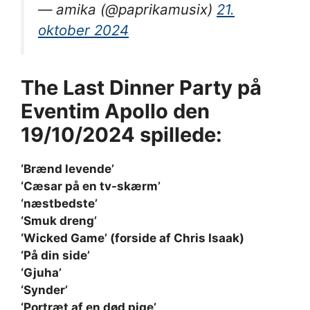
— amika (@paprikamusix)
21.
oktober 2024
The Last Dinner Party på
Eventim Apollo den
19/10/2024 spillede:
‘Brænd levende’
‘Cæsar på en tv-skærm’
‘næstbedste’
‘Smuk dreng’
‘Wicked Game’ (forside af Chris Isaak)
‘På din side’
‘Gjuha’
‘Synder’
‘Portræt af en død pige’