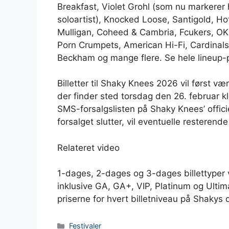
Breakfast, Violet Grohl (som nu markere
soloartist), Knocked Loose, Santigold, Ho
Mulligan, Coheed & Cambria, Fcukers, OK
Porn Crumpets, American Hi-Fi, Cardinals
Beckham og mange flere. Se hele lineup-
Billetter til Shaky Knees 2026 vil først vær
der finder sted torsdag den 26. februar kl
SMS-forsalgslisten på Shaky Knees’ officie
forsalget slutter, vil eventuelle resterende b
Relateret video
1-dages, 2-dages og 3-dages billettyper v
inklusive GA, GA+, VIP, Platinum og Ulti
priserne for hvert billetniveau på Shakys 
Kategorier
Festivaler