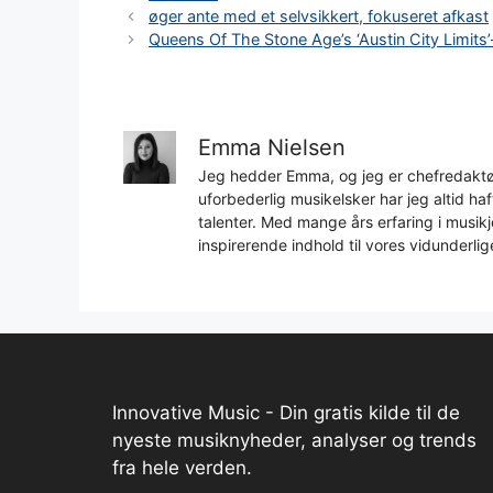
øger ante med et selvsikkert, fokuseret afkast
Queens Of The Stone Age’s ‘Austin City Limits’-
Emma Nielsen
Jeg hedder Emma, og jeg er chefredaktør
uforbederlig musikelsker har jeg altid h
talenter. Med mange års erfaring i musikjo
inspirerende indhold til vores vidunderlig
Innovative Music - Din gratis kilde til de
nyeste musiknyheder, analyser og trends
fra hele verden.