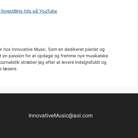
forestilling hits på YouTube
 hos Innovative Music. Som en dedikeret pianist og
aft en passion for at opdage og fremme nye musikalske
urnalistik stræber jeg efter at levere indsigtsfuldt og
e læsere.
InnovativeMusic@aol.com