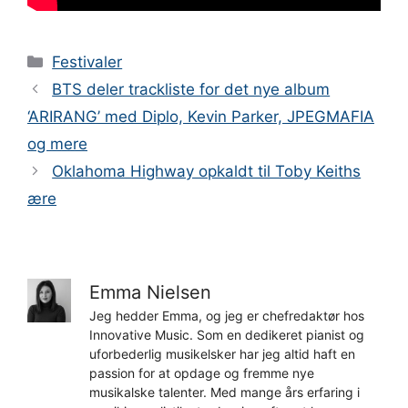
Kategorier
Festivaler
BTS deler trackliste for det nye album
‘ARIRANG’ med Diplo, Kevin Parker, JPEGMAFIA
og mere
Oklahoma Highway opkaldt til Toby Keiths
ære
Emma Nielsen
Jeg hedder Emma, og jeg er chefredaktør hos
Innovative Music. Som en dedikeret pianist og
uforbederlig musikelsker har jeg altid haft en
passion for at opdage og fremme nye
musikalske talenter. Med mange års erfaring i