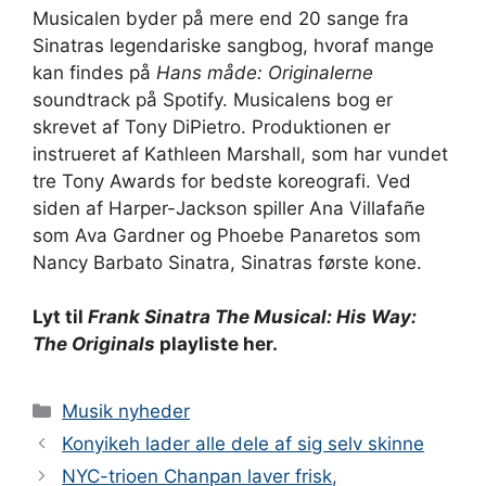
Musicalen byder på mere end 20 sange fra
Sinatras legendariske sangbog, hvoraf mange
kan findes på
Hans måde: Originalerne
soundtrack på Spotify. Musicalens bog er
skrevet af Tony DiPietro. Produktionen er
instrueret af Kathleen Marshall, som har vundet
tre Tony Awards for bedste koreografi. Ved
siden af ​​Harper-Jackson spiller Ana Villafañe
som Ava Gardner og Phoebe Panaretos som
Nancy Barbato Sinatra, Sinatras første kone.
Lyt til
Frank Sinatra The Musical: His Way:
The Originals
playliste her.
Kategorier
Musik nyheder
Konyikeh lader alle dele af sig selv skinne
NYC-trioen Chanpan laver frisk,