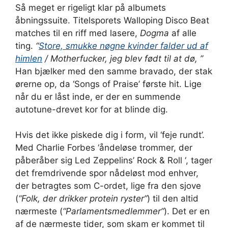
Så meget er rigeligt klar på albumets
åbningssuite. Titelsporets Walloping Disco Beat
matches til en riff med lasere,
Dogma
af alle
ting.
“
Store, smukke nøgne kvinder falder ud af
himlen
/ Motherfucker, jeg blev født til at dø, ”
Han bjælker med den samme bravado, der stak
ørerne op, da ‘Songs of Praise’ første hit. Lige
når du er låst inde, er der en summende
autotune-drevet kor for at blinde dig.
Hvis det ikke piskede dig i form, vil ‘feje rundt’.
Med Charlie Forbes ‘åndeløse trommer, der
påberåber sig Led Zeppelins’ Rock & Roll ‘, tager
det fremdrivende spor nådeløst mod enhver,
der betragtes som C-ordet, lige fra den sjove
(
“Folk, der drikker protein ryster”
) til den altid
nærmeste (
“Parlamentsmedlemmer”
). Det er en
af ​​de nærmeste tider, som skam er kommet til