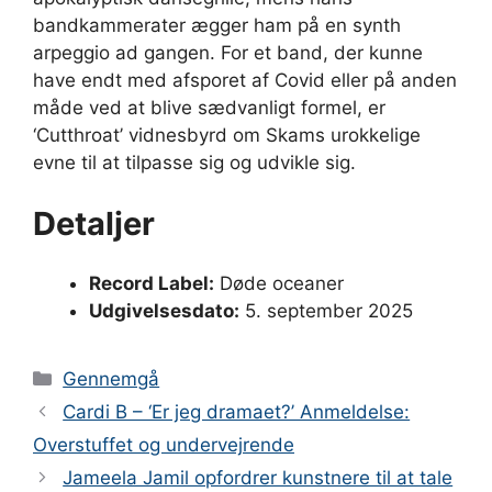
bandkammerater ægger ham på en synth
arpeggio ad gangen. For et band, der kunne
have endt med afsporet af Covid eller på anden
måde ved at blive sædvanligt formel, er
‘Cutthroat’ vidnesbyrd om Skams urokkelige
evne til at tilpasse sig og udvikle sig.
Detaljer
Record Label:
Døde oceaner
Udgivelsesdato:
5. september 2025
Kategorier
Gennemgå
Cardi B – ‘Er jeg dramaet?’ Anmeldelse:
Overstuffet og undervejrende
Jameela Jamil opfordrer kunstnere til at tale