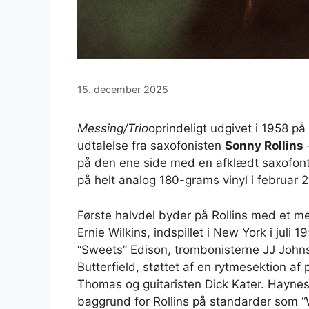
15. december 2025
Messing/Trio
oprindeligt udgivet i 1958 p
udtalelse fra saxofonisten
Sonny Rollins
på den ene side med en afklædt saxofont
på helt analog 180-grams vinyl i februar 
Første halvdel byder på Rollins med et m
Ernie Wilkins, indspillet i New York i juli
“Sweets” Edison, trombonisterne JJ John
Butterfield, støttet af en rytmesektion af
Thomas og guitaristen Dick Kater. Hayne
baggrund for Rollins på standarder som “