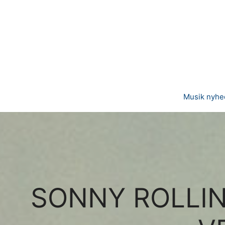
Hop
til
indhold
Musik nyhe
SONNY ROLLINS