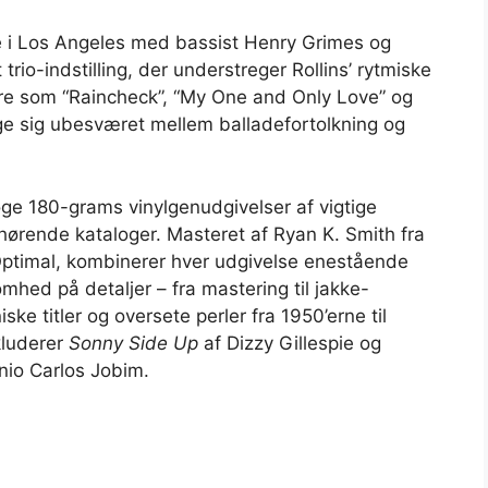
e i Los Angeles med bassist Henry Grimes og
io-indstilling, der understreger Rollins’ rytmiske
e som “Raincheck”, “My One and Only Love” og
æge sig ubesværet mellem balladefortolkning og
oge 180-grams vinylgenudgivelser af vigtige
lhørende kataloger. Masteret af Ryan K. Smith fra
Optimal, kombinerer hver udgivelse enestående
ed på detaljer – fra mastering til jakke-
ke titler og oversete perler fra 1950’erne til
nkluderer
Sonny Side Up
af Dizzy Gillespie og
nio Carlos Jobim.