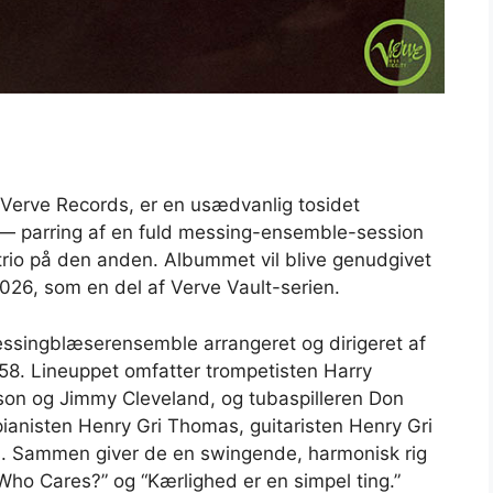
å Verve Records, er en usædvanlig tosidet
— parring af en fuld messing-ensemble-session
rio på den anden. Albummet vil blive genudgivet
2026, som en del af Verve Vault-serien.
essingblæserensemble arrangeret og dirigeret af
 1958. Lineuppet omfatter trompetisten Harry
son og Jimmy Cleveland, og tubaspilleren Don
 pianisten Henry Gri Thomas, guitaristen Henry Gri
s. Sammen giver de en swingende, harmonisk rig
Who Cares?” og “Kærlighed er en simpel ting.”