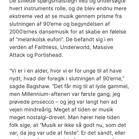
De stillede spørgsmålstegn ved og undersøgte
hvert instruments rolle, og de blev endnu mere
ekstreme ved at se musik gennem prisme fra
slutningen af ​​90’erne og begyndelsen af ​​
2000’ernes dansemusik for at skabe en følelse
af “melankolsk eufori”. De befandt sig i en
verden af ​​Faithless, Underworld, Massive
Attack og Portishead.
“Vi er i en alder, hvor vi er for unge til at have
nydt, hvad der foregik i slutningen af ​​90’erne,”
sagde Bagshaw. “Det får mig til at lyde gammel,
men Millennium-aftenen var første gang, jeg
prøvede prosecco – og jeg var langt hen ad
vejen mindreårig. Meget af tiden er musik
meget nostalgi-drevet. Man hører hele tiden
folk sige, at “Musik er ikke så godt nu, som det
var, da jeg var ude at feste”. Er det sandt, eller