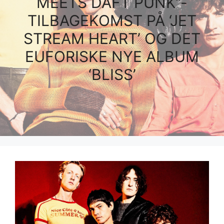
MEETS DAFT PUNK”-
TILBAGEKOMST PÅ ‘JET
STREAM HEART’ OG DET
EUFORISKE NYE ALBUM
‘BLISS’