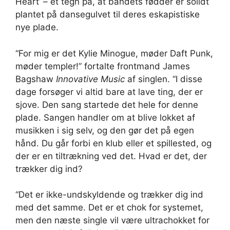
Heart’ – et tegn på, at bandets fødder er solidt
plantet på dansegulvet til deres eskapistiske
nye plade.
“For mig er det Kylie Minogue, møder Daft Punk,
møder templer!” fortalte frontmand James
Bagshaw
Innovative Music
af singlen. “I disse
dage forsøger vi altid bare at lave ting, der er
sjove. Den sang startede det hele for denne
plade. Sangen handler om at blive lokket af
musikken i sig selv, og den gør det på egen
hånd. Du går forbi en klub eller et spillested, og
der er en tiltrækning ved det. Hvad er det, der
trækker dig ind?
“Det er ikke-undskyldende og trækker dig ind
med det samme. Det er et chok for systemet,
men den næste single vil være ultrachokket for