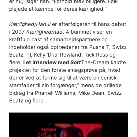
er nu,” siger han. “Forhold blev billigere. Folk
plejede at kæmpe for deres kærlighed.”
Kærlighed/Had II
er efterfølgeren til hans debut
i 2007
Kærlighed/had
. Albummet viser en
kraftfuld cast af samarbejdspartnere og
indeholder også optrædener fra Pusha T, Swizz
Beatz, TI, Kelly ‘Dria’ Rowland, Rick Ross og
flere.
I et interview med
Sort
The-Dream kaldte
projektet for den første smagsprøve på, hvad
der er ved at forme sig til at være en sonisk
stamfader til sin forgænger,” mens de drillede
bidrag fra Pharrell Williams, Mike Dean, Swizz
Beatz og flere.