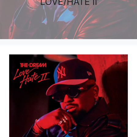
‘LOVE/HATE II’