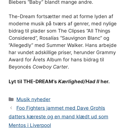
Biebers “Baby” blandt mange andre.
The-Dream fortsætter med at forme lyden af ​​
moderne musik på tværs af genrer, med nylige
bidrag til plader som The Clipses “All Things
Considered”, Rosalías “Sauvignon Blanc” og
“Allegedly” med Summer Walker. Hans arbejde
har vundet adskillige priser, herunder Grammy
Award for Årets Album for hans bidrag til
Beyoncés
Cowboy Carter
.
Lyt til THE-DREAM’s
Kærlighed/Had II
her.
Kategorier
Musik nyheder
Foo Fighters jammet med Dave Grohls
datters kæreste og en mand klædt ud som
Mentos i Liverpool